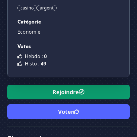
casino
argent
Catégorie
Economie
Votes
Hebdo :
0
Histo :
49
Rejoindre
Voter