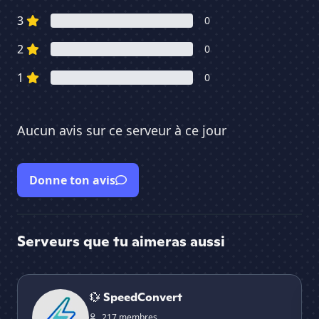
3
0
2
0
1
0
Aucun avis sur ce serveur à ce jour
Donne ton avis
Serveurs que tu aimeras aussi
💱 SpeedConvert
RF
💱 SpeedConvert
217 membres