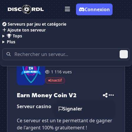
Connexion
Serveurs par jeu et catégorie
Ajoute ton serveur
Accueil
Serveurs Discord Economie
Earn Money Co
Tops
Plus
25 membres
✕
✕
✕
1 116 vues
✕
Earn Money Coin V2
Earn Money Coin V2
Vote pour
Earn Money Coin V2
Inactif
Es-tu sûr de vouloir supprimer ton avis de ce
serveur ?
Earn Money Coin V2
Supprimer
Serveur casino
Signaler
Ce serveur est un te permettant de gagner
de l'argent 100% gratuitement !