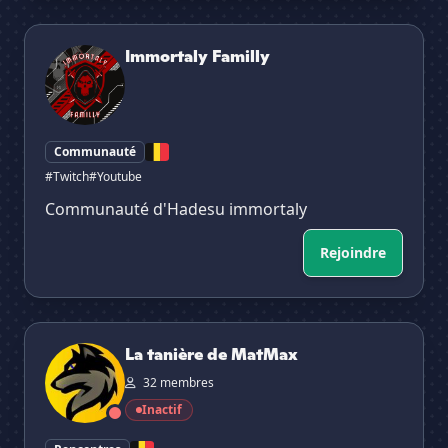
Immortaly Familly
Immortaly Familly
Communauté
#Twitch
#Youtube
Communauté d'Hadesu immortaly
Rejoindre
La tanière de MatMax
La tanière de MatMax
32 membres
Inactif