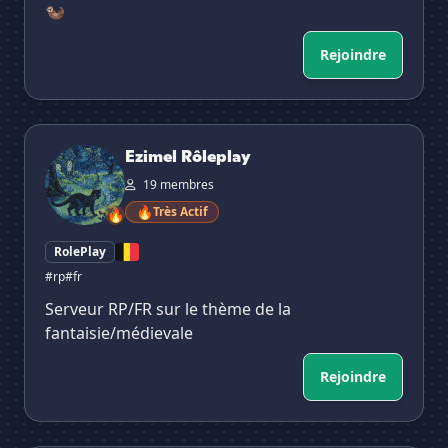
🦦
Rejoindre
Ezimel Rôleplay
Ezimel Rôleplay
19 membres
🔥
Très Actif
🔥
RolePlay
#rp
#fr
Serveur RP/FR sur le thème de la
fantaisie/médievale
Rejoindre