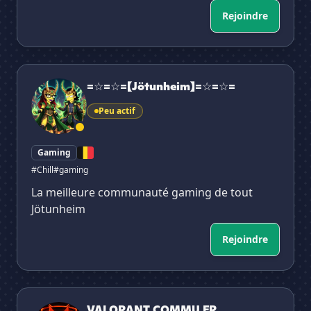
Rejoindre
=☆=☆=【Jötunheim】=☆=☆=
=☆=☆=【Jötunheim】=☆=☆=
Peu actif
Gaming
#Chill
#gaming
La meilleure communauté gaming de tout
Jötunheim
Rejoindre
VALORANT COMMU FR
VALORANT COMMU FR