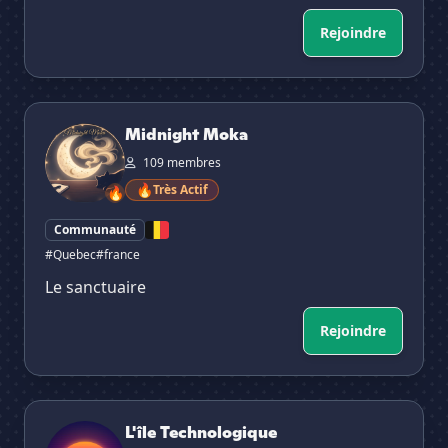
Rejoindre
Midnight Moka
Midnight Moka
109 membres
🔥
Très Actif
🔥
Communauté
#Quebec
#france
Le sanctuaire
Rejoindre
L'île Technologique
L'île Technologique