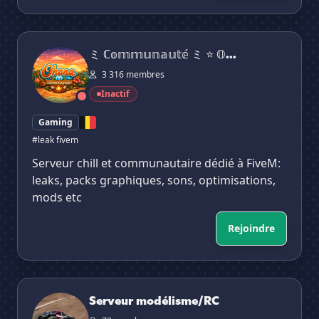
ミ ℂ𝕠𝕞𝕞𝕦𝕟𝕒𝕦𝕥𝕖́ ミ ⭐ 𝕆.ℍ.𝔸.ℕ.𝔸 ⭐
ミ ℂ𝕠𝕞𝕞𝕦𝕟𝕒𝕦𝕥𝕖́ ミ ⭐ 𝕆...
3 316 membres
Inactif
Gaming
#leak fivem
Serveur chill et communautaire dédié à FiveM:
leaks, packs graphiques, sons, optimisations,
mods etc
Rejoindre
Serveur modélisme/RC
Serveur modélisme/RC