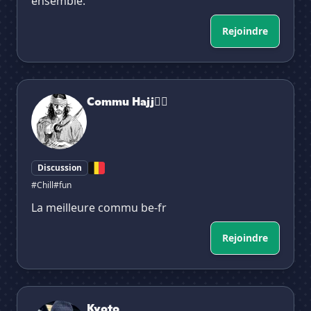
ensemble.
Rejoindre
Commu Hajj✌🏻
Commu Hajj✌🏻
Discussion
#Chill
#fun
La meilleure commu be-fr
Rejoindre
Kyoto
Kyoto