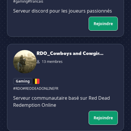
#gaming
#francais
Serveur discord pour les joueurs passionnés
Rejoindre
RDO_Cowboys and Cowgirls from Hell
RDO_Cowboys and Cowgir...
13 membres
Gaming
#RDO
#REDDEADONLINEFR
Serveur communautaire basé sur Red Dead
Redemption Online
Rejoindre