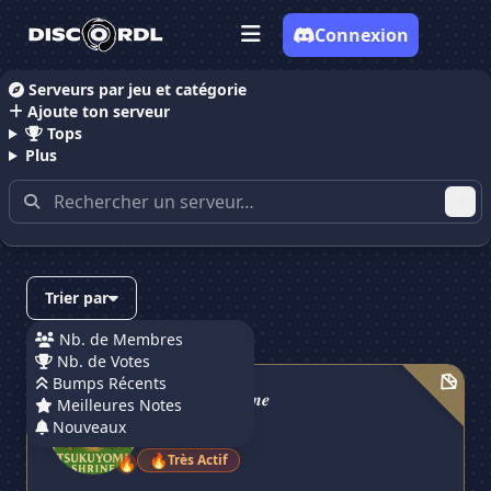
Connexion
Serveurs par jeu et catégorie
Ajoute ton serveur
Accueil
Serveurs Discord Belgique
Tops
Plus
Serveurs Discord dans le pays
Belgique
Trier par
Nb. de Membres
Nb. de Votes
𝑻𝒔𝒖𝒌𝒖𝒚𝒐𝒎𝒊 𝑺𝒉𝒓𝒊𝒏𝒆
Bumps Récents
𝑻𝒔𝒖𝒌𝒖𝒚𝒐𝒎𝒊 𝑺𝒉𝒓𝒊𝒏𝒆
Meilleures Notes
Nouveaux
65 membres
🔥
Très Actif
🔥