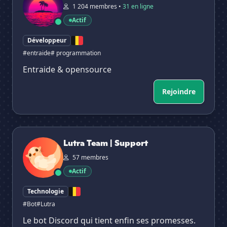
1 204 membres •
31 en ligne
Actif
Développeur
#entraide
# programmation
Entraide & opensource
Rejoindre
Lutra Team | Support
Lutra Team | Support
57 membres
Actif
Technologie
#Bot
#Lutra
Le bot Discord qui tient enfin ses promesses.