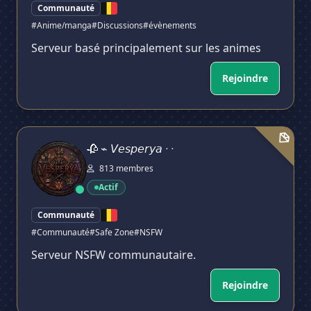
Communauté
#Anime/manga
#Discussions
#évènements
Serveur basé principalement sur les animes
Rejoindre
🥀 ⌁ 𝘝𝘦𝘴𝘱𝘦𝘳𝘺𝘢 ᐧ ᐧ
🥀 ⌁ 𝘝𝘦𝘴𝘱𝘦𝘳𝘺𝘢 ᐧ ᐧ
✕
813 membres
Actif
Communauté
#Communauté
#Safe Zone
#NSFW
Serveur NSFW communautaire.
Rejoindre