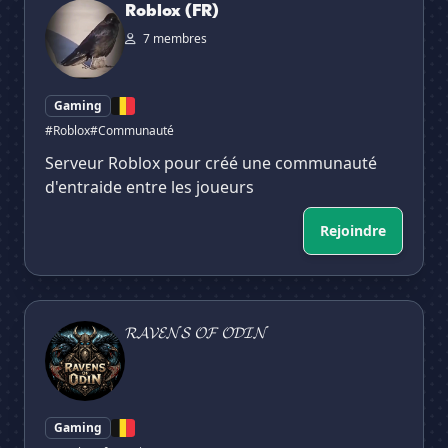
Roblox (FR)
7 membres
Gaming
#Roblox
#Communauté
Serveur Roblox pour créé une communauté
d'entraide entre les joueurs
Rejoindre
𝓡𝓐𝓥𝓔𝓝𝓢 𝓞𝓕 𝓞𝓓𝓘𝓝
𝓡𝓐𝓥𝓔𝓝𝓢 𝓞𝓕 𝓞𝓓𝓘𝓝
Gaming