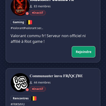
83 membres
Inactif
Gaming
#Valorant
#valorant ser...
Valorant commu fr! Serveur non officiel ni
affilié à Riot game !
Rejoindre
𝐂𝐨𝐦𝐦𝐮𝐧𝐚𝐮𝐭𝐞𝐫 𝐢𝐦𝐯𝐮 𝐅𝐑/𝐐𝐂/𝐁𝐄
𝐂𝐨𝐦𝐦𝐮𝐧𝐚𝐮𝐭𝐞𝐫 𝐢𝐦𝐯𝐮 𝐅𝐑/𝐐𝐂/𝐁𝐄
44 membres
Inactif
Rencontres
#FR
#IMVU