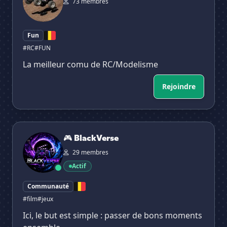
73 membres
Fun
#RC
#FUN
La meilleur comu de RC/Modelisme
Rejoindre
🎮 BlackVerse
🎮 BlackVerse
29 membres
Actif
Communauté
#film
#jeux
Ici, le but est simple : passer de bons moments