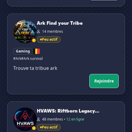
Ark Find your Tribe
Ark Find your Tribe
14 membres
Peu actif
Gaming
#Ark
#Ark survival
Trouve ta tribue ark
Rejoindre
HVAWS: Riftborn Legacy (Fr)
HVAWS: Riftborn Legacy...
48 membres •
12 en ligne
Peu actif