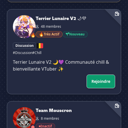
Terrier Lunaire V2 🌙💜
Terrier Lunaire V2 🌙💜
48 membres
🔥
Très Actif
Nouveau
🔥
Discussion
#Discussion
#Chill
Terrier Lunaire V2 🌙💜 Communauté chill &
bienveillante VTuber ✨
Rejoindre
Team Mouscron
Team Mouscron
8 membres
Inactif