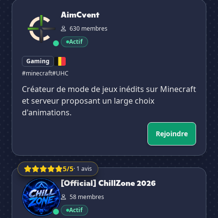
AimCvent
AimCvent
630 membres
Actif
Gaming
#minecraft
#UHC
Créateur de mode de jeux inédits sur Minecraft
et serveur proposant un large choix
d'animations.
Rejoindre
5/5
· 1 avis
[Official] ChillZone 2026
[Official] ChillZone 2026
58 membres
Actif