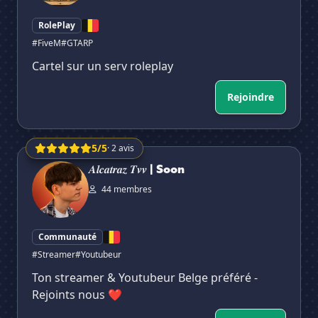
RolePlay
#FiveM
#GTARP
Cartel sur un serv roleplay
Rejoindre
5/5
· 2 avis
𝑨𝒍𝒄𝒂𝒕𝒓𝒂𝒛 𝑻𝒗𝒗 | Soon
𝑨𝒍𝒄𝒂𝒕𝒓𝒂𝒛 𝑻𝒗𝒗 | Soon
44 membres
Communauté
#Streamer
#Youtubeur
Ton streamer & Youtubeur Belge préféré -
Rejoints nous ❤️