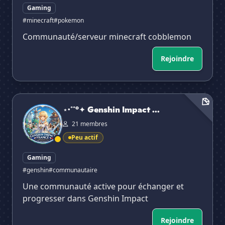
Gaming
#minecraft
#pokemon
Communauté/serveur minecraft cobblemon
Rejoindre
⋆·˚˚°✦ Genshin Impact ✦°˚˚·⋆
✕
⋆·˚˚°✦ Genshin Impact ...
21 membres
Peu actif
Gaming
#genshin
#communautaire
Une communauté active pour échanger et
progresser dans Genshin Impact
Rejoindre