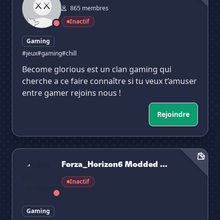
865 membres
Inactif
Gaming
#jeux
#gaming
#chill
Become glorious est un clan gaming qui
cherche a ce faire connaître si tu veux t’amuser
entre gamer rejoins nous !
Rejoindre
Forza_Horizon6 Modded marketplace.
Forza_Horizon6 Modded ...
Inactif
Gaming