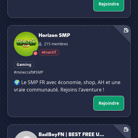
Rejoindre
Horizon SMP
Horizon SMP
215 membres
Inactif
Gaming
#minecraft
#SMP
🌍 Le SMP FR avec économie, shop, AH et une
vraie communauté. Rejoins l'aventure !
Rejoindre
BadBoyFN | BEST FREE UD CHEETOS
BadBoyFN | BEST FREE U...