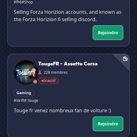
#fh6
#Shop
Selling Forza Horizion accounts, and known as
the Forza Horizion 6 selling discord.
Rejoindre
TougeFR - Assetto Corsa
TougeFR - Assetto Corsa
228 membres
Inactif
Gaming
#!drift
# !touge
Touge fr venez nombreux fan de voiture :)
Rejoindre