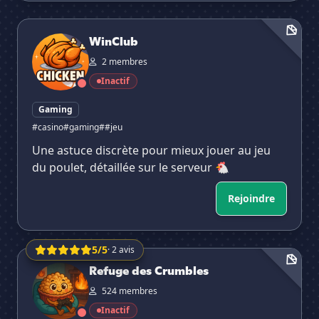
WinClub
WinClub
2 membres
Inactif
Gaming
#casino
#gaming
##jeu
Une astuce discrète pour mieux jouer au jeu
du poulet, détaillée sur le serveur 🐔
Rejoindre
5/5
· 2 avis
Refuge des Crumbles
Refuge des Crumbles
524 membres
Inactif