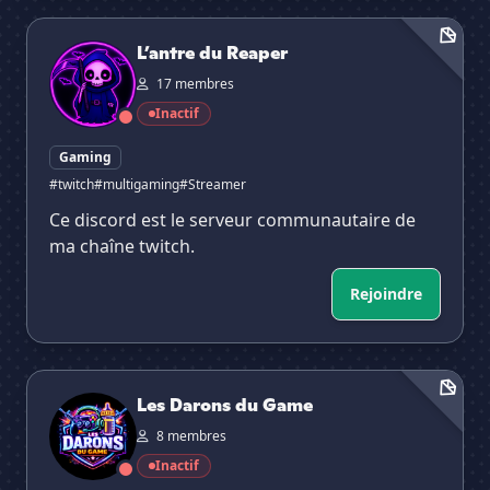
L’antre du Reaper
L’antre du Reaper
17 membres
Inactif
Gaming
#twitch
#multigaming
#Streamer
Ce discord est le serveur communautaire de
ma chaîne twitch.
Rejoindre
Les Darons du Game
Les Darons du Game
8 membres
Inactif