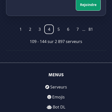
Rejoindre
1
2
3
4
5
6
7
...
81
109 - 144 sur 2 897 serveurs
MENUS
Serveurs
Emojis
Bot DL