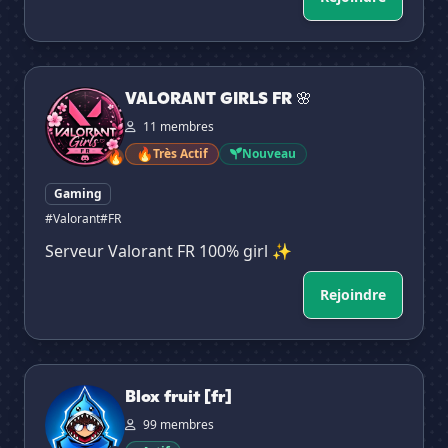
VALORANT GIRLS FR 🌸
VALORANT GIRLS FR 🌸
11 membres
🔥
Très Actif
Nouveau
🔥
Gaming
#Valorant
#FR
Serveur Valorant FR 100% girl ✨
Rejoindre
Blox fruit [fr]
Blox fruit [fr]
99 membres