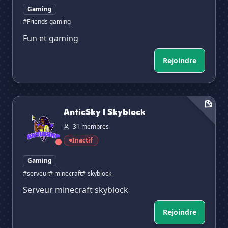
Gaming
#Friends gaming
Fun et gaming
Rejoindre
AnticSky l Skyblock
AnticSky l Skyblock
31 membres
Inactif
Gaming
#serveur
# minecraft
# skyblock
Serveur minecraft skyblock
Rejoindre