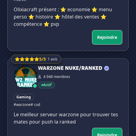
Olixiacraft présent : ⭐ economie ⭐ menu
perso ⭐ histoire ⭐ hôtel des ventes ⭐
compétence ⭐ pvp
Rejoindre
5/5
· 1 avis
WARZONE NUKE/RANKED
WARZONE NUKE/RANKED
4 948 membres
Actif
Gaming
#warzone
# cod
Le meilleur serveur warzone pour trouver tes
mates pour push la ranked
Rejoindre