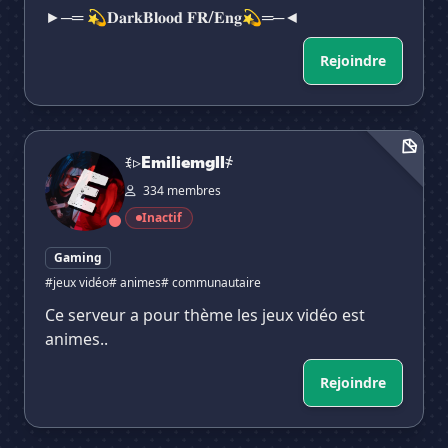
►─═ 💫𝐃𝐚𝐫𝐤𝐁𝐥𝐨𝐨𝐝 𝐅𝐑/𝐄𝐧𝐠💫═─◄
Rejoindre
ꉂ▹Emiliemgll҂
ꉂ▹Emiliemgll҂
334 membres
Inactif
Gaming
#jeux vidéo
# animes
# communautaire
Ce serveur a pour thème les jeux vidéo est
animes..
Rejoindre