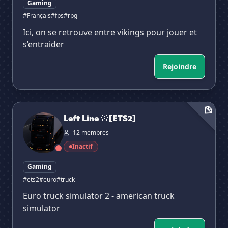
Gaming
#Français
#fps
#rpg
Ici, on se retrouve entre vikings pour jouer et
s’entraider
Rejoindre
Left Line 🚨[ETS2]
Left Line 🚨[ETS2]
12 membres
Inactif
Gaming
#ets2
#euro
#truck
Euro truck simulator 2 - american truck
simulator