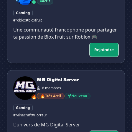
Actif
Gaming
#roblox
#bloxfruit
Une communauté francophone pour partager
ta passion de Blox Fruit sur Roblox 🎮
Rejoindre
MG Digital Server
MG Digital Server
8 membres
🔥
Très Actif
Nouveau
🔥
Gaming
#Minecraft
#Horreur
L'univers de MG Digital Server