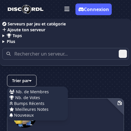
Connexion
Serveurs par jeu et catégorie
Ajoute ton serveur
Accueil
Serveurs Discord Gaming
Tops
Plus
Serveurs Discord Gaming
(page 4)
Trier par
Nb. de Membres
Nb. de Votes
bedrockmon
Bumps Récents
bedrockmon
Meilleures Notes
Nouveaux