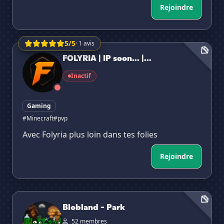
Rejoindre
5/5
· 1 avis
FOLYRIA | IP soon... | 1.9.4 +
FOLYRIA | IP soon... |...
Inactif
Gaming
#Minecraft
#pvp
Avec Folyria plus loin dans tes folies
Rejoindre
Blobland - Park
Blobland - Park
52 membres