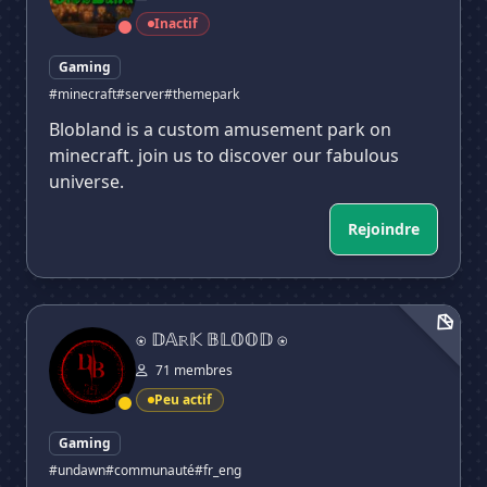
Inactif
Gaming
#minecraft
#server
#themepark
Blobland is a custom amusement park on
minecraft. join us to discover our fabulous
universe.
Rejoindre
⍟ 𝔻𝔸ℝ𝕂 𝔹𝕃𝕆𝕆𝔻 ⍟
⍟ 𝔻𝔸ℝ𝕂 𝔹𝕃𝕆𝕆𝔻 ⍟
71 membres
Peu actif
Gaming
#undawn
#communauté
#fr_eng