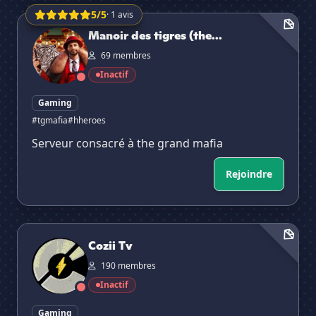
5/5
· 1 avis
Manoir des tigres (the grand mafia)
Manoir des tigres (the...
69 membres
Inactif
Gaming
#tgmafia
#hheroes
Serveur consacré à the grand mafia
Rejoindre
Cozii Tv
Cozii Tv
190 membres
Inactif
Gaming