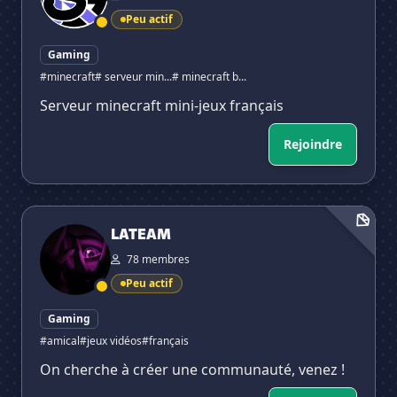
Peu actif
Gaming
#minecraft
# serveur min...
# minecraft b...
Serveur minecraft mini-jeux français
Rejoindre
LATEAM
LATEAM
78 membres
Peu actif
Gaming
#amical
#jeux vidéos
#français
On cherche à créer une communauté, venez !