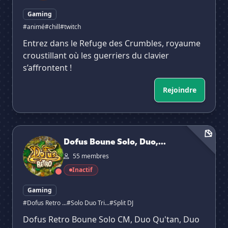
Gaming
#animé
#chill
#twitch
Entrez dans le Refuge des Crumbles, royaume
croustillant où les guerriers du clavier
s’affrontent !
Rejoindre
Dofus Boune Solo, Duo, Trio DJ
Dofus Boune Solo, Duo,...
55 membres
Inactif
Gaming
#Dofus Retro ...
#Solo Duo Tri...
#Split DJ
Dofus Retro Boune Solo CM, Duo Qu'tan, Duo