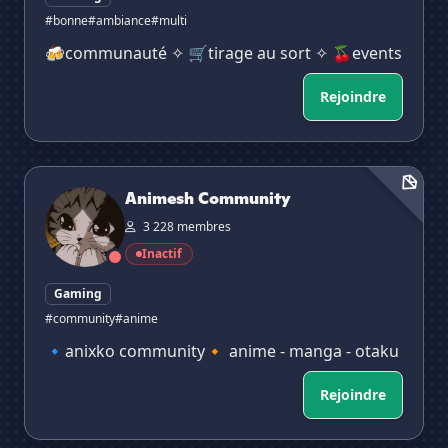
#bonne
#ambiance
#multi
🍻communauté ✧ 🛒tirage au sort ✧ 🍒events
Rejoindre
Animesh Community
Animesh Community
3 228 membres
Inactif
Gaming
#community
#anime
🔹anixko community🔸 anime - manga - otaku
Rejoindre