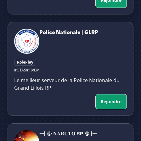
Rejoindre
Police Nationale | GLRP
Police Nationale | GLRP
RolePlay
#GTA5
#FIVEM
Le meilleur serveur de la Police Nationale du
Grand Lillois RP
Rejoindre
—| 🍥 𝐍𝐀𝐑𝐔𝐓𝐎 𝗥𝗣 🍥 |—
—| 🍥 𝐍𝐀𝐑𝐔𝐓𝐎 𝗥𝗣 🍥 |—