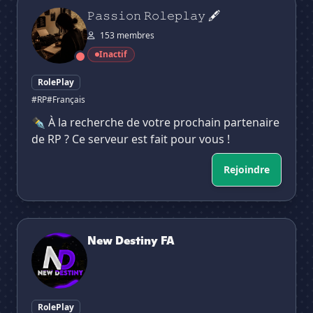
𝙿𝚊𝚜𝚜𝚒𝚘𝚗 𝚁𝚘𝚕𝚎𝚙𝚕𝚊𝚢 🖋
𝙿𝚊𝚜𝚜𝚒𝚘𝚗 𝚁𝚘𝚕𝚎𝚙𝚕𝚊𝚢 🖋
153 membres
Inactif
RolePlay
#RP
#Français
✒️ À la recherche de votre prochain partenaire
de RP ? Ce serveur est fait pour vous !
Rejoindre
New Destiny FA
New Destiny FA
RolePlay