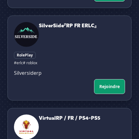
SilverSide『RP FR ERLC』
SilverSide『RP FR ERLC』
RolePlay
#erlc
# roblox
Silversiderp
Rejoindre
VirtualRP / FR / PS4-PS5
VirtualRP / FR / PS4-PS5