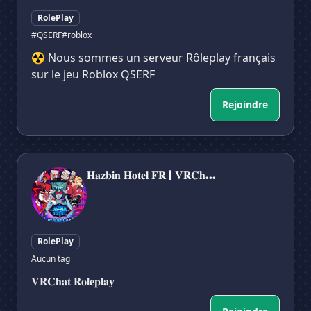
RolePlay
#QSERF
#roblox
☢️ Nous sommes un serveur Rôleplay français
sur le jeu Roblox QSERF
Rejoindre
𝐇𝐚𝐳𝐛𝐢𝐧 𝐇𝐨𝐭𝐞𝐥 𝐅𝐑 | 𝐕𝐑𝐂𝐡𝐚𝐭 𝐑𝐨𝐥𝐞𝐩𝐥𝐚𝐲
𝐇𝐚𝐳𝐛𝐢𝐧 𝐇𝐨𝐭𝐞𝐥 𝐅𝐑 | 𝐕𝐑𝐂𝐡...
RolePlay
Aucun tag
𝐕𝐑𝐂𝐡𝐚𝐭 𝐑𝐨𝐥𝐞𝐩𝐥𝐚𝐲