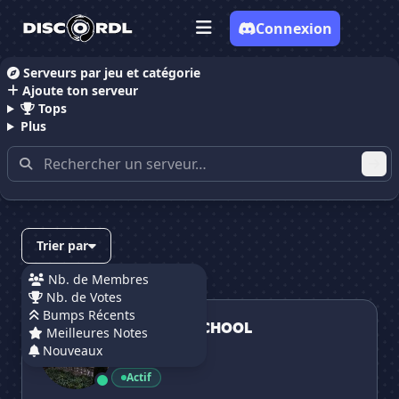
Connexion
Serveurs par jeu et catégorie
Ajoute ton serveur
Accueil
Serveurs Discord RolePlay
Tops
Plus
Serveurs Discord RolePlay
(page 4)
Trier par
Nb. de Membres
Nb. de Votes
BELLORNE SCHOOL
Bumps Récents
BELLORNE SCHOOL
Meilleures Notes
Nouveaux
23 membres
Actif