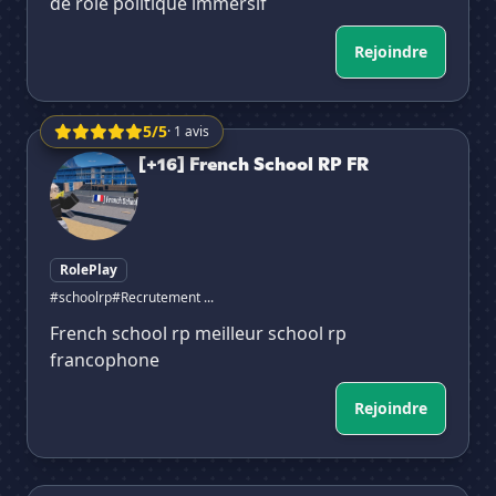
de rôle politique immersif
Rejoindre
5/5
· 1 avis
[+16] French School RP FR
[+16] French School RP FR
RolePlay
#schoolrp
#Recrutement ...
French school rp meilleur school rp
francophone
Rejoindre