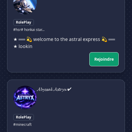
RolePlay
#hsr
# honkai star...
★ ══ 💫 welcome to the astral express 💫 ══
★ lookin
Rejoindre
𝓐𝓫𝔂𝓼𝓼𝓪𝓵 𝓐𝓼𝓽𝓻𝔂𝔁 ✔
𝓐𝓫𝔂𝓼𝓼𝓪𝓵 𝓐𝓼𝓽𝓻𝔂𝔁 ✔
RolePlay
#minecraft