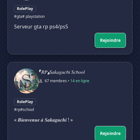
RolePlay
#gta
# playstation
Serveur gta rp ps4/ps5
Rejoindre
「𝑅𝑃」𝑆𝑎𝑘𝑎𝑔𝑢𝑐𝘩𝑖 𝑆𝑐𝘩𝑜𝑜𝑙
「𝑅𝑃」𝑆𝑎𝑘𝑎𝑔𝑢𝑐𝘩𝑖 𝑆𝑐𝘩𝑜𝑜𝑙
67 membres •
14 en ligne
RolePlay
#rp
#school
« 𝑩𝒊𝒆𝒏𝒗𝒆𝒏𝒖𝒆 𝒂̀ 𝑺𝒂𝒌𝒂𝒈𝒖𝒄𝒉𝒊 ! »
Rejoindre