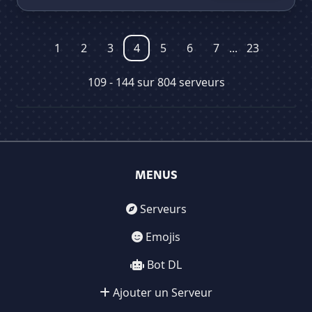
1
2
3
4
5
6
7
...
23
109 - 144 sur 804 serveurs
MENUS
Serveurs
Emojis
Bot DL
Ajouter un Serveur