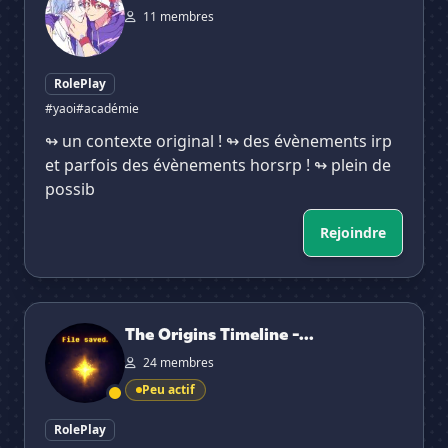
11 membres
RolePlay
#yaoi
#académie
↬ un contexte original ! ↬ des évènements irp
et parfois des évènements horsrp ! ↬ plein de
possib
Rejoindre
The Origins Timeline - Undertale RP FR V2
The Origins Timeline -...
24 membres
Peu actif
RolePlay