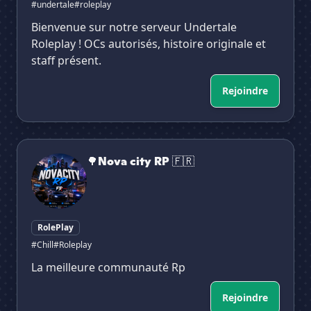
#undertale
#roleplay
Bienvenue sur notre serveur Undertale
Roleplay ! OCs autorisés, histoire originale et
staff présent.
Rejoindre
🌳Nova city RP 🇫🇷
🌳Nova city RP 🇫🇷
RolePlay
#Chill
#Roleplay
La meilleure communauté Rp
Rejoindre