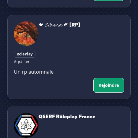
🍁 𝓢𝓲𝓵𝓿𝓮𝓻𝓲𝓪 🍂 [RP]
🍁 𝓢𝓲𝓵𝓿𝓮𝓻𝓲𝓪 🍂 [RP]
RolePlay
#rp
# fun
Un rp automnale
Rejoindre
QSERF Rôleplay France
QSERF Rôleplay France