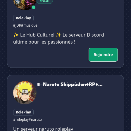
Actif
RolePlay
#JDR
#musique
✨ Le Hub Culturel ✨ Le serveur Discord
ultime pour les passionnés !
Rejoindre
₪═Naruto Shippûden•RP•Français═₪
₪═Naruto Shippûden•RP•...
RolePlay
#roleplay
#naruto
Un serveur naruto roleplay