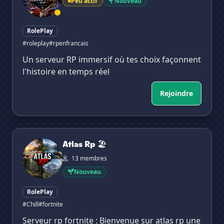
Peu actif
Nouveau
RolePlay
#roleplay
#rpenfrancais
Un serveur RP immersif où tes choix façonnent
l'histoire en temps réel
Rejoindre
Atlas Rp 🏖
Atlas Rp 🏖
13 membres
Nouveau
RolePlay
#Chill
#fortnite
Serveur rp fortnite : Bienvenue sur atlas rp une