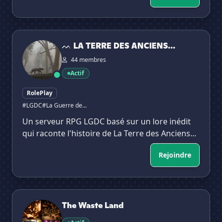
ᨓ LA TERRE DES ANCIENS — RPG LGDC
ᨓ LA TERRE DES ANCIENS...
44 membres
Actif
RolePlay
#LGDC
#La Guerre de...
Un serveur RPG LGDC basé sur un lore inédit
qui raconte l'histoire de La Terre des Anciens...
Rejoindre
The Waste Land
The Waste Land