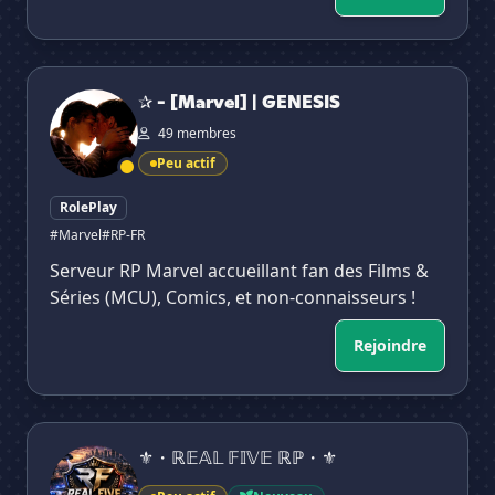
✰ - [Marvel] | GENESIS
✰ - [Marvel] | GENESIS
49 membres
Peu actif
RolePlay
#Marvel
#RP-FR
Serveur RP Marvel accueillant fan des Films &
Séries (MCU), Comics, et non-connaisseurs !
Rejoindre
⚜・ℝ𝔼𝔸𝕃 𝔽𝕀𝕍𝔼 ℝℙ・⚜
⚜・ℝ𝔼𝔸𝕃 𝔽𝕀𝕍𝔼 ℝℙ・⚜