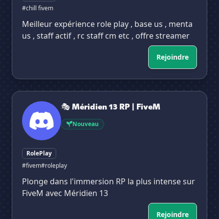
#chill fivem
Meilleur expérience role play , base us , menta
us , staff actif , rc staff cm etc , offre streamer
Rejoindre
🎭 Méridien 13 RP | FiveM
🎭 Méridien 13 RP | FiveM
Nouveau
RolePlay
#fivem
#roleplay
Plonge dans l'immersion RP la plus intense sur
FiveM avec Méridien 13
Rejoindre