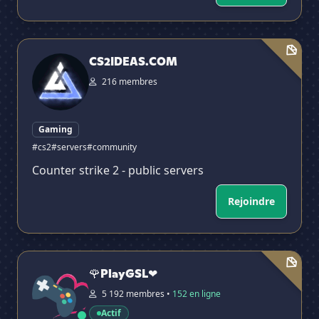
CS2IDEAS.COM
CS2IDEAS.COM
216 membres
Gaming
#cs2
#servers
#community
Counter strike 2 - public servers
Rejoindre
🌹PlayGSL❤
🌹PlayGSL❤
5 192 membres •
152 en ligne
Actif