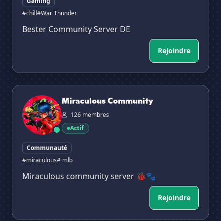
Gaming
#chill
#War Thunder
Bester Community Server DE
Rejoindre
Miraculous Community
Miraculous Community
126 membres
Actif
Communauté
#miraculous
# mlb
Miraculous community server 🐞🐾
Rejoindre