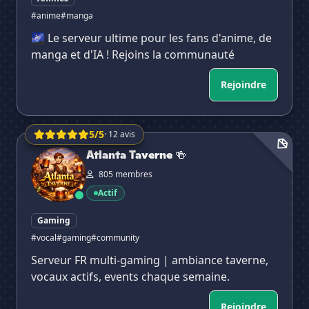
#anime
#manga
🌌 Le serveur ultime pour les fans d'anime, de
manga et d'IA ! Rejoins la communauté
Rejoindre
5/5
· 12 avis
Atlanta Taverne 🍻
Atlanta Taverne 🍻
805 membres
Actif
Gaming
#vocal
#gaming
#community
Serveur FR multi-gaming | ambiance taverne,
vocaux actifs, events chaque semaine.
Rejoindre