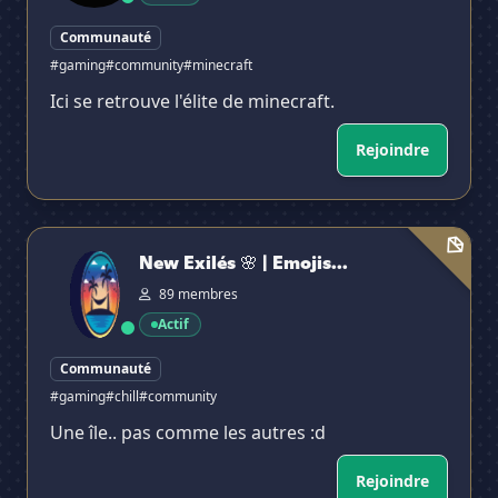
Communauté
#gaming
#community
#minecraft
Ici se retrouve l'élite de minecraft.
Rejoindre
New Exilés 🌸 | Emojis & Emotes - Calme - Be Yourself
New Exilés 🌸 | Emojis...
89 membres
Actif
Communauté
#gaming
#chill
#community
Une île.. pas comme les autres :d
Rejoindre