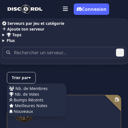
Connexion
Serveurs par jeu et catégorie
Ajoute ton serveur
Accueil
Serveurs Discord Community
Tops
Plus
Serveurs Discord contenant
"community"
Trier par
Nb. de Membres
Nb. de Votes
GoRP SEA
Bumps Récents
GoRP SEA
Meilleures Notes
Nouveaux
2 724 membres