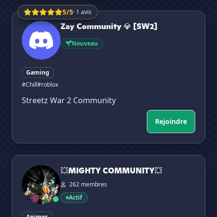
5/5
· 1 avis
Zay Community 💎 [SW2]
Zay Community 💎 [SW2]
Nouveau
Gaming
#Chill
#roblox
Streetz War 2 Community
Rejoindre
💥MIGHTY COMMUNITY💥
💥MIGHTY COMMUNITY💥
262 membres
Actif
Animes