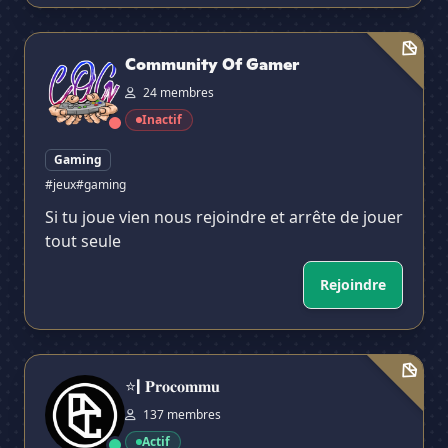
Community Of Gamer
Community Of Gamer
24 membres
Inactif
Gaming
#jeux
#gaming
Si tu joue vien nous rejoindre et arrête de jouer
tout seule
Rejoindre
⭐| 𝐏𝐫𝐨𝐜𝐨𝐦𝐦𝐮
⭐| 𝐏𝐫𝐨𝐜𝐨𝐦𝐦𝐮
137 membres
Actif