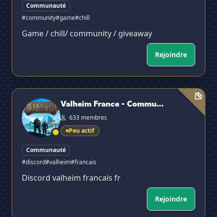
Communauté
#community
#game
#chill
Game / chill/ community / giveaway
Rejoindre
Valheim France - Community Discord
Valheim France - Commu...
✕
633 membres
Peu actif
Communauté
#discord
#valheim
#francais
Discord valheim francais fr
Rejoindre