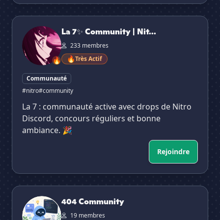
La 7✨ Community | Nitro | Giveaways | Rewards💗
La 7✨ Community | Nit...
233 membres
🔥
Très Actif
🔥
Communauté
#nitro
#community
La 7 : communauté active avec drops de Nitro
Discord, concours réguliers et bonne
ambiance. 🎉
Rejoindre
404 Community
404 Community
19 membres