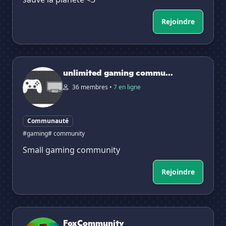
Rejoindre
unlimited gaming community
unlimited gaming commu...
36 membres •
7 en ligne
Communauté
#gaming
# community
Small gaming community
Rejoindre
FoxCommunity
FoxCommunity