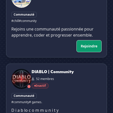
Communauté
#chill
#community
Rejoins une communauté passionnée pour
apprendre, coder et progresser ensemble.
Rejoindre
DIABLO | Community
DIABLO | Community
52 membres
Inactif
Communauté
#community
# games.
D i a b lo c o m m u n i t y