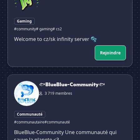
Gaming
#community
# gaming
# cs2
Welcome to cz/sk infinity server 🫧
Rejoindre
🐟BlueBlue-Community🐟
🐟BlueBlue-Community🐟
3 719 membres
Communauté
#communautaire
#communauté
BlueBlue-Community Une communauté qui
sauve la planete <3