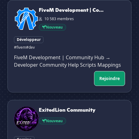
FiveM Development | Community Hub
FiveM Development | Co...
10 583 membres
Nouveau
Développeur
#fivem
#dev
FiveM Development | Community Hub →
Developer Community Help Scripts Mappings
Rejoindre
ExitedLion Community
ExitedLion Community
Nouveau