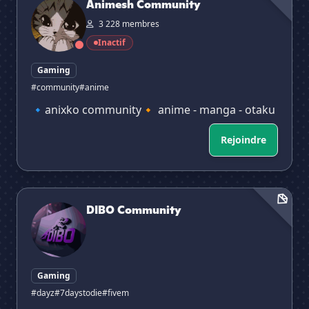
Animesh Community
3 228 membres
Inactif
Gaming
#community
#anime
🔹anixko community🔸 anime - manga - otaku
Rejoindre
DIBO Community
DIBO Community
Gaming
#dayz
#7daystodie
#fivem