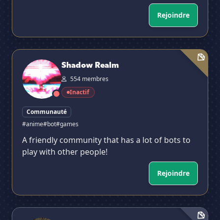
Rejoindre
Shadow Realm
Shadow Realm
554 membres
Inactif
Communauté
#anime
#bot
#games
A friendly community that has a lot of bots to
play with other people!
Rejoindre
Animesh Community