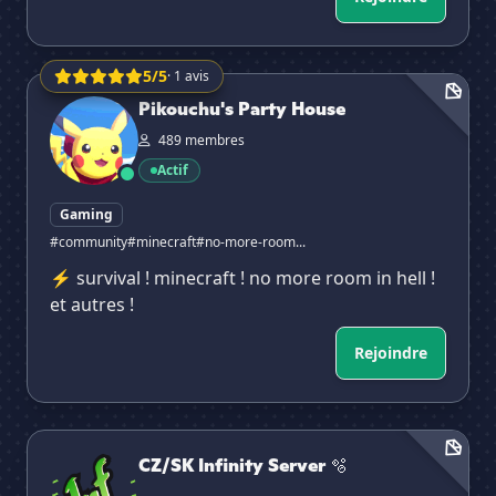
5/5
· 1 avis
Pikouchu's Party House
Pikouchu's Party House
489 membres
Actif
Gaming
#community
#minecraft
#no-more-room...
⚡ survival ! minecraft ! no more room in hell !
et autres !
Rejoindre
CZ/SK Infinity Server 🫧
CZ/SK Infinity Server 🫧