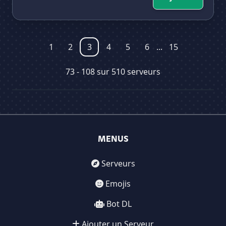
1
2
3
4
5
6
...
15
73 - 108 sur 510 serveurs
MENUS
Serveurs
Emojis
Bot DL
Ajouter un Serveur