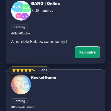
GANG | Online
25 membres
Gaming
#Chill
#Roblox
A humble Roblox community !
Rejoindre
5/5
· 1 avis
RocketGame
RocketGame
Gaming
#Roblox
#Gaming