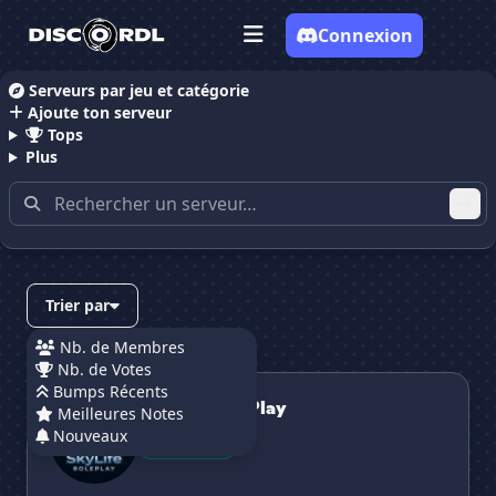
Connexion
Serveurs par jeu et catégorie
Ajoute ton serveur
Accueil
Serveurs Discord Roblox
Tops
Plus
Serveurs Discord Roblox
(page 3)
Trier par
Nb. de Membres
Nb. de Votes
SkyLife RolePlay
Bumps Récents
SkyLife RolePlay
Meilleures Notes
Nouveaux
Nouveau