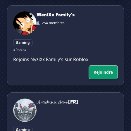
WeniXx Family's
WeniXx Family's
254 membres
Gaming
#Roblox
Rejoins NyziXx Family’s sur Roblox !
Rejoindre
𝓐𝓻𝓪𝓼𝓱𝓲𝓼𝓾𝓲 𝓬𝓵𝓪𝓷 [FR]
𝓐𝓻𝓪𝓼𝓱𝓲𝓼𝓾𝓲 𝓬𝓵𝓪𝓷 [FR]
Gaming