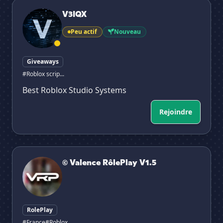
V3IQX
V3IQX
Peu actif
Nouveau
Giveaways
#Roblox scrip...
Best Roblox Studio Systems
Rejoindre
© Valence RôlePlay V1.5
© Valence RôlePlay V1.5
RolePlay
#France
#Roblox