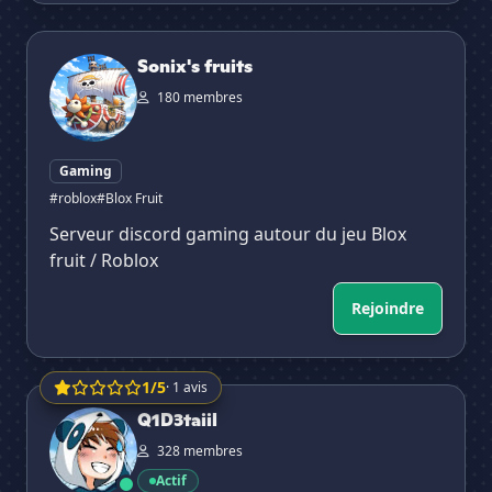
Sonix's fruits
Sonix's fruits
180 membres
Gaming
#roblox
#Blox Fruit
Serveur discord gaming autour du jeu Blox
fruit / Roblox
Rejoindre
1/5
· 1 avis
Q1D3taiil
Q1D3taiil
328 membres
Actif