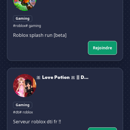
Gaming
#roblox
# gaming
Roblox splash run [beta]
Rejoindre
🎀 Love Potion 🎀 || DTI |❤| FR ||
🎀 Love Potion 🎀 || D...
Gaming
#dti
# roblox
Serveur roblox dti fr !!