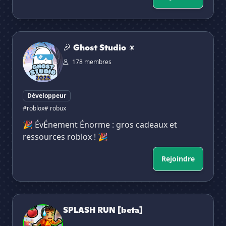
🎉 Ghost Studio 🎇
🎉 Ghost Studio 🎇
178 membres
Développeur
#roblox
# robux
🎉 ÉvÉnement Énorme : gros cadeaux et
ressources roblox ! 🎉
Rejoindre
SPLASH RUN [beta]
SPLASH RUN [beta]