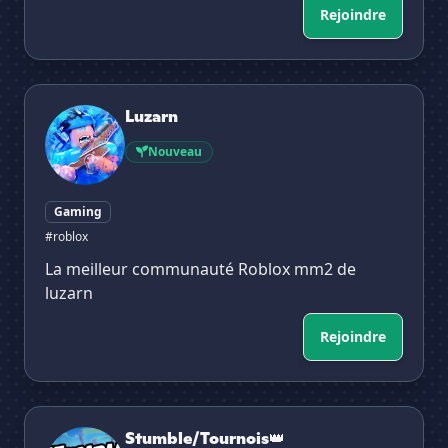
Rejoindre
Luzarn
Luzarn
Nouveau
Gaming
#roblox
La meilleur communauté Roblox mm2 de
luzarn
Rejoindre
Stumble/Tournois👑
Stumble/Tournois👑