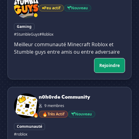
Peu actif
Nouveau
Gaming
#StumbleGuys
#Roblox
Meilleur communauté Minecraft Roblox et
Stumble guys entre amis ou entre adversaire
Rejoindre
n0h0rde Community
n0h0rde Community
9 membres
🔥
Très Actif
Nouveau
🔥
Communauté
#roblox