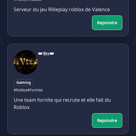
Serveur du jeu Rôleplay roblox de Valence
Rejoindre
👑𝖁𝖙𝖝👑
👑𝖁𝖙𝖝👑
Gaming
#Roblox
#Fortnite
Une team fornite qui recrute et elle fait du
Roblox
Rejoindre