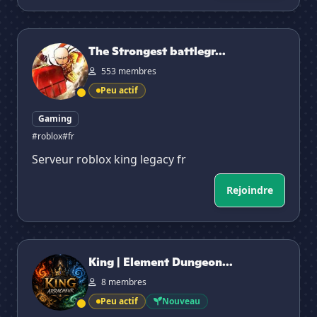
The Strongest battleground [FR]
The Strongest battlegr...
553 membres
Peu actif
Gaming
#roblox
#fr
Serveur roblox king legacy fr
Rejoindre
King | Element Dungeons FR 🇫🇷
King | Element Dungeon...
8 membres
Peu actif
Nouveau