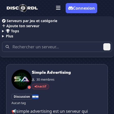
Connexion
Serveurs par jeu et catégorie
Ajoute ton serveur
Accueil
Serveurs Discord Salvador
Tops
✕
Plus
Serveurs Discord dans le pays
Salvador
Simple Advertising
Simple Advertising
30 membres
Inactif
Discussion
Aucun tag
📢simple advertising est un serveur qui