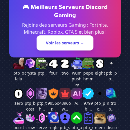
🎮 Meilleurs Serveurs Discord
Gaming
Rejoins des serveurs Gaming : Fortnite,
Minecraft, Roblox, GTA 5 et bien plus !
Voir les serveurs →
ptp_o
crysta
ptp_
four
two
wum
pepe
eight
ptb_p
lala
...
push
hmm
o...
ey
zero
ptp_b
ptp_t
9956o
4396o
AI
9799
ptb_p
nitro
oost
h...
r...
w...
bl...
o...
b...
boost
crow
serve
regle
ptb_s
ptb_a
ptb_r
mem
disco