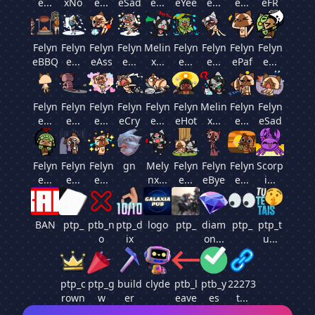
e...
xNo
e...
eSad
e...
eYee
e...
e...
eFR
Felyn
Felyn
Felyn
Felyn
Melin
Felyn
Felyn
Felyn
Felyn
eBBQ
e...
eAss
e...
x...
e...
e...
ePaf
e...
Felyn
Felyn
Felyn
Felyn
Felyn
Felyn
Melin
Felyn
Felyn
e...
e...
e...
eCry
e...
eHot
x...
e...
eSad
Felyn
Felyn
Felyn
gn
Mely
Felyn
Felyn
Felyn
Scorp
e...
e...
e...
nx...
e...
eBye
e...
i...
BAN
ptp_
ptb_n
ptp_d
logo
ptp_
diam
ptp_
ptp_t
o
ix
on...
u...
ptp_c
ptp_g
build
clyde
ptb_l
ptb_y
22273
rown
w
er
eave
es
t...