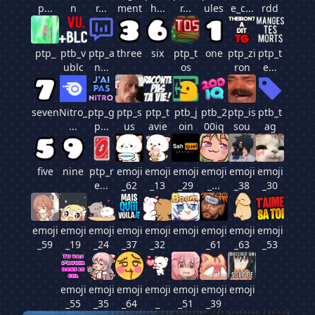
p...
n
r...
ment
h...
r...
ules
e_c...
rdd
ptp_
ptb_v
ptp_a
three
six
ptp_t
one
ptp_zi
ptp_t
ublc
n...
os
ron
e...
seven
Nitro_
ptp_g
ptp_s
ptp_t
ptb_j
ptb_2
ptp_is
ptb_t
...
p...
us
avie
oin
00iq
sou
ag
five
nine
ptp_r
emoji
emoji
emoji
emoji
emoji
emoji
e...
_62
_13
_29
_...
_38
_30
emoji
emoji
emoji
emoji
emoji
emoji
emoji
emoji
emoji
_59
_19
_24
_37
_32
_61
_63
_53
emoji
emoji
emoji
emoji
emoji
emoji
emoji
_55
_35
_64
_
_51
_39