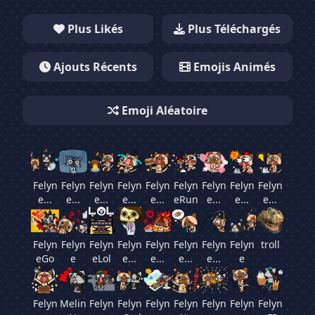
Dimensions :
Plus Likés
Plus Téléchargés
Taille :
Serveur :
Ajouts Récents
Emojis Animés
Créateur :
Date d'ajout :
Emoji Aléatoire
Partager cet emoji
Felyn
Felyn
Felyn
Felyn
Felyn
Felyn
Felyn
Felyn
Felyn
e...
e...
e...
e...
e...
eRun
e...
e...
e...
Felyn
Felyn
Felyn
Felyn
Felyn
Felyn
Felyn
Felyn
troll
eGo
e
eLol
e...
e...
e...
e...
e
Felyn
Melin
Felyn
Felyn
Felyn
Felyn
Felyn
Felyn
Felyn