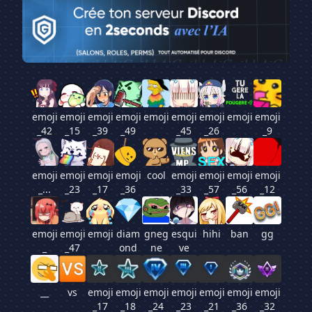
emoji
emoji
emoji
emoji
emoji
emoji
emoji
emoji
emoji
_42
_15
_39
_49
_45
_26
_9
emoji
emoji
emoji
emoji
cool
emoji
emoji
emoji
emoji
_...
_23
_17
_36
_33
_57
_56
_12
emoji
emoji
emoji
diam
gneg
esqui
hihi
ban
gg
_
_47
ond
ne
ve
__
vs
emoji
emoji
emoji
emoji
emoji
emoji
emoji
_17
_18
_24
_23
_21
_36
_32