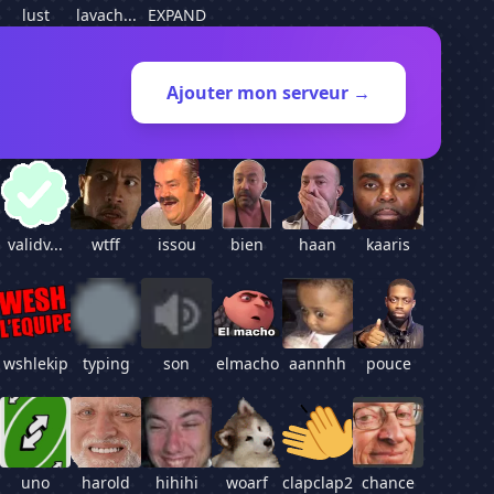
lust
lavach...
EXPAND
Ajouter mon serveur →
validv...
wtff
issou
bien
haan
kaaris
wshlekip
typing
son
elmacho
aannhh
pouce
uno
harold
hihihi
woarf
clapclap2
chance