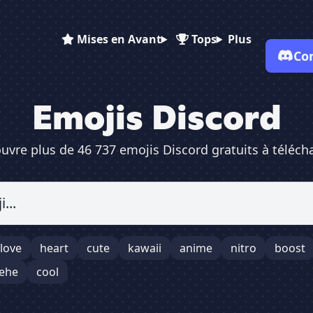
Mises en Avant
Tops
Plus
Co
Emojis Discord
✕
uvre plus de 46 737 emojis Discord gratuits à télécha
0
0
Nom :
ID :
Dimensions :
love
heart
cute
kawaii
anime
nitro
boost
Taille :
ehe
cool
Serveur :