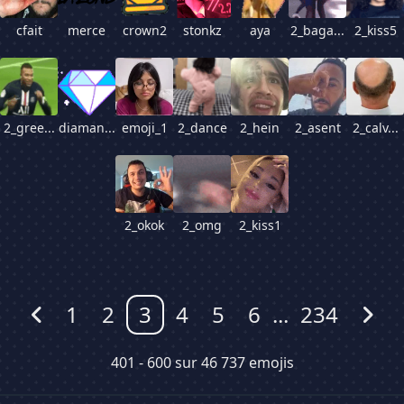
cfait
merce
crown2
stonkz
aya
2_baga...
2_kiss5
2_gree...
diaman...
emoji_1
2_dance
2_hein
2_asent
2_calv...
2_okok
2_omg
2_kiss1
1
2
3
4
5
6
...
234
Précédent
Sui
401 - 600 sur 46 737 emojis