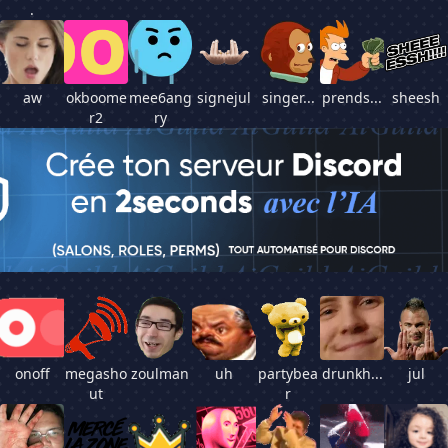
.
aw
okboome
mee6ang
signejul
singer...
prends...
sheesh
r2
ry
onoff
megasho
zoulman
uh
partybea
drunkh...
jul
ut
r