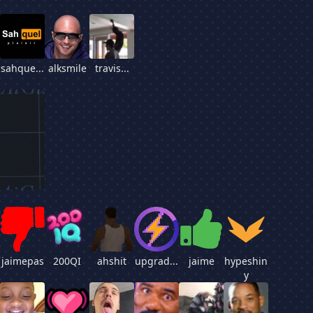
sahque...
alksmile
travis...
jaimepas
200QI
ahshit
upgrad...
jaime
hypeshin
y