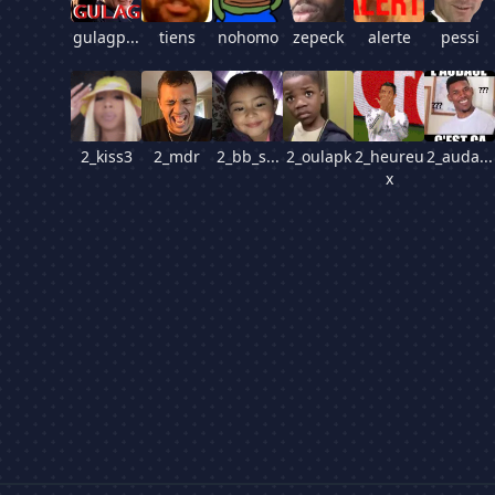
gulagp...
tiens
nohomo
zepeck
alerte
pessi
2_kiss3
2_mdr
2_bb_s...
2_oulapk
2_heureu
2_auda...
x