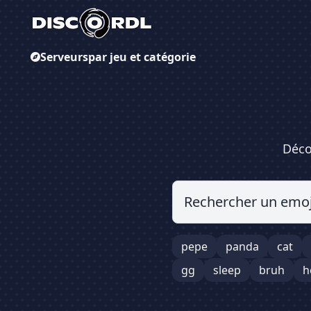
Serveurs
par jeu et catégorie
Déco
pepe
panda
cat
gg
sleep
bruh
h