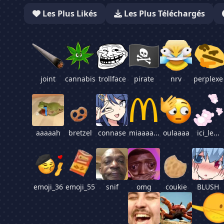
Les
Plus Likés
Les
Plus Téléchargés
joint
cannabis
trollface
pirate
nrv
perplexe
aaaaah
bretzel
connase
miaaaa...
oulaaaa
ici_le...
emoji_36
emoji_55
snif
omg
coukie
BLUSH