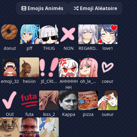
Emojis Animés
Emoji Aléatoire
donut
pff
THUG
NON
REGARD..
love1
.
emoji_32
heiiiin
JE_CRI...
AHHHHH
oh_le_...
coeur
HH
OUI
futa
kiss_2
Kappa
pizza
sueur