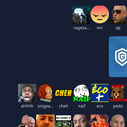
ragesa...
vnr
op
ahhhh
singea...
cheh
naif
eco
pedo