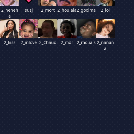
2_heheh
susj
2_mort
2_houlala
2_goolma
2_lol
e
2_kiss
2_inlove
2_Chaud
2_mdr
2_mouais
2_nanan
a
vant