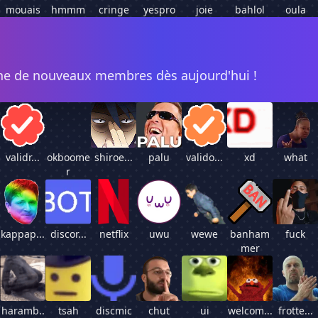
mouais
hmmm
cringe
yespro
joie
bahlol
oula
gne de nouveaux membres dès aujourd'hui !
validr...
okboome
shiroe...
palu
valido...
xd
what
r
kappap...
discor...
netflix
uwu
wewe
banham
fuck
mer
haramb..
tsah
discmic
chut
ui
welcom...
frotte...