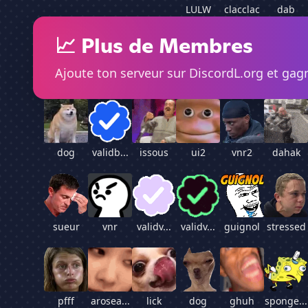
LULW
clacclac
dab
📈 Plus de Membres
Ajoute ton serveur sur DiscordL.org et ga
dog
validb...
issous
ui2
vnr2
dahak
sueur
vnr
validv...
validv...
guignol
stressed
pfff
arosea...
lick
dog
ghuh
sponge...