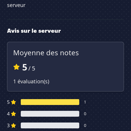
serveur
Avis sur le serveur
Moyenne des notes
5
/ 5
1 évaluation(s)
5
1
4
0
3
0