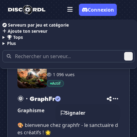
Connexion
Serveurs par jeu et catégorie
Ajoute ton serveur
Accueil
Serveurs Discord Dessin
🌞・GraphFr
Tops
Plus
4 144 membres
1 096 vues
Actif
🌞・GraphFr
✕
✕
✕
✕
🌞・GraphFr
🌞・GraphFr
Vote pour
🌞・GraphFr
Graphisme
Signaler
Es-tu sûr de vouloir supprimer ton avis de ce
serveur ?
🎨 bienvenue chez graphfr - le sanctuaire d
es créatifs ! 🌟
Supprimer