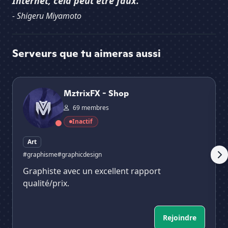
Internet, cela peut être faux."
- Shigeru Miyamoto
Serveurs que tu aimeras aussi
MztrixFX - Shop
⚡S
MztrixFX - Shop
69 membres
Inactif
Art
#graphisme
#graphicdesign
Graphiste avec un excellent rapport
qualité/prix.
Rejoindre