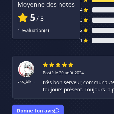
Moyenne des notes
4
5
/ 5
3
1 évaluation(s)
2
1
Posté le 20 août 2024
vks_blk...
très bon serveur, communauté 
toujours présent. Toujours la
Donne ton avis