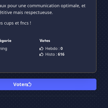
caux pour une communication optimale, et
titive mais respectueuse.
s cups et fncs !
égorie
Votes
ming
Hebdo :
0
Histo :
616
Voter