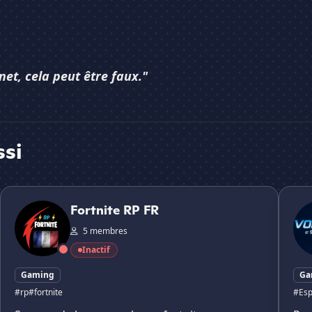
net, cela peut être faux."
ssi
Fortnite RP FR
Vortex
Fortnite RP FR
5 membres
Inactif
Gaming
Ga
#rp
#fortnite
#Espo