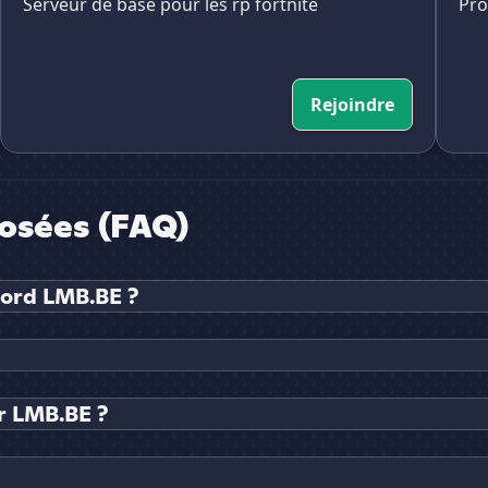
Serveur de base pour les rp fortnite
Pro
Rejoindre
osées (FAQ)
cord LMB.BE ?
r LMB.BE ?