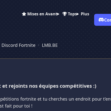
Mises en Avant
Tops
Plus
Co
 Discord Fortnite
LMB.BE
✕
✕
✕
✕
Vote pour
LMB.BE
LMB.BE
LMB.BE
Es-tu sûr de vouloir supprimer ton avis de ce serveur ?
Supprimer
 et rejoints nos équipes compétitives :)
étitions fortnite et tu cherches un endroit pour t’ent
t fait pour toi !