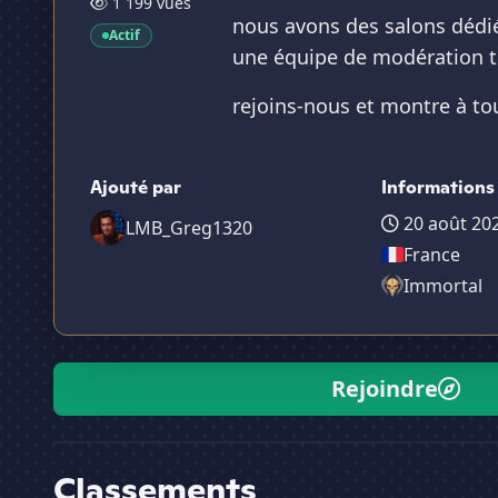
1 199 vues
nous avons des salons dédi
Actif
une équipe de modération t
rejoins-nous et montre à tou
Ajouté par
Informations
20 août 20
LMB_Greg1320
France
Immortal
Rejoindre
Classements