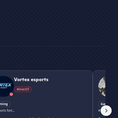
 esports
ytb CryzZ
Vortex esports
Inactif
ming
Gaming
rts fort...
#fortnite mon