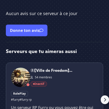
Aucun avis sur ce serveur à ce jour
Donne ton avis
Serveurs que tu aimeras aussi
🦋【Ville de Freedom】| RP
Pe
🦋【Ville de Freedom】...
54 membres
Inactif
RolePlay
#furry
#furry rp
Un serveur RP Furry ou vous pouvez être qui