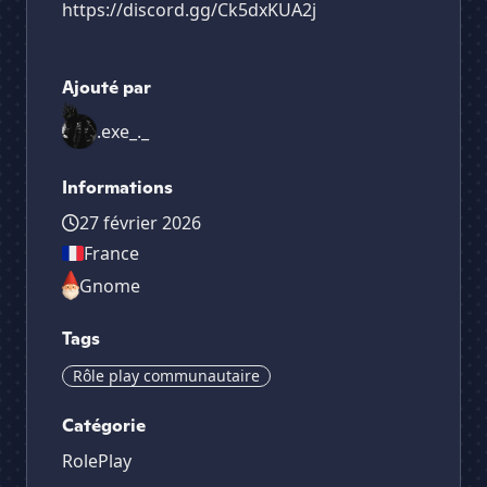
https://discord.gg/Ck5dxKUA2j
Ajouté par
.exe_._
Informations
27 février 2026
France
Gnome
Tags
Rôle play communautaire
Catégorie
RolePlay