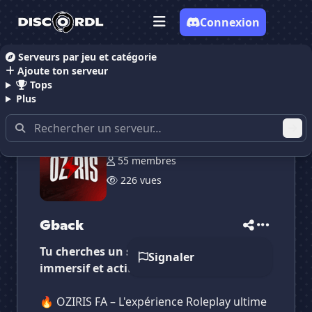
Connexion
Serveurs par jeu et catégorie
Ajoute ton serveur
Accueil
Serveurs Discord RolePlay
Gback
Tops
Plus
55 membres
226 vues
Gback
✕
✕
✕
Tu cherches un serveur FiveM sérieux,
✕
Gback
Gback
Signaler
Vote pour
Gback
immersif et actif ? Ne cherche plus.
Es-tu sûr de vouloir supprimer ton avis de ce
serveur ?
🔥 OZIRIS FA – L'expérience Roleplay ultime