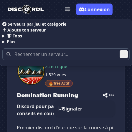
Connexion
Serveurs par jeu et catégorie
Ajoute ton serveur
Accueil
Serveurs Discord Communauté
Dominatio
Tops
Plus
634 membres
24 en ligne
1 529 vues
✕
✕
✕
✕
Domination Running
Domination Running
🔥
Très Actif
Vote pour
Domination Running
Es-tu sûr de vouloir supprimer ton avis de ce
Domination Running
serveur ?
Discord pour partager vos expériences et
Signaler
Supprimer
conseils en course à pied :)
Premier discord d'europe sur la course à pi