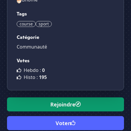
Tags
course
sport
Catégorie
Communauté
Votes
Hebdo :
0
Histo :
195
Rejoindre
Voter