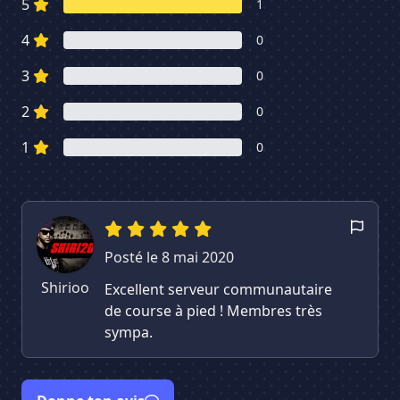
5
1
4
0
3
0
2
0
1
0
Posté le 8 mai 2020
Shirioo
Excellent serveur communautaire
de course à pied ! Membres très
sympa.