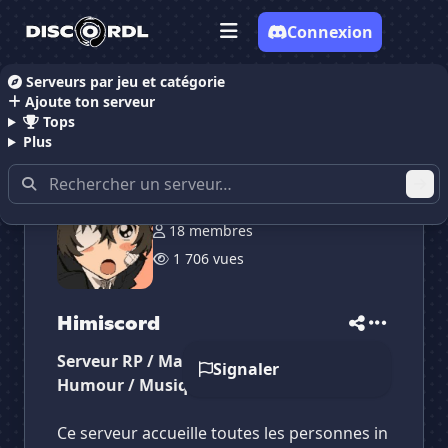
Connexion
Serveurs par jeu et catégorie
Ajoute ton serveur
Accueil
Serveurs Discord Animes
Himiscord
Tops
Plus
18 membres
✕
✕
✕
✕
1 706 vues
Himiscord
Himiscord
Vote pour
Himiscord
Es-tu sûr de vouloir supprimer ton avis de ce
serveur ?
Himiscord
Supprimer
Serveur RP / Mangas / Corée / Japon /
Signaler
Humour / Musique
Ce serveur accueille toutes les personnes in