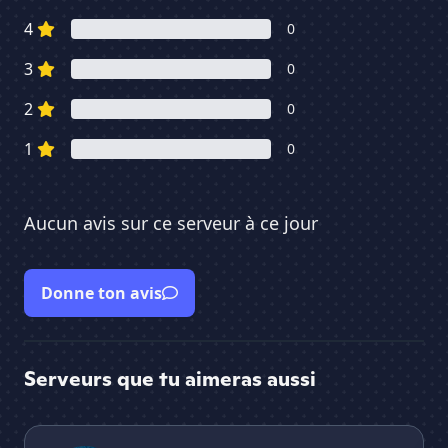
4
0
3
0
2
0
1
0
Aucun avis sur ce serveur à ce jour
Donne ton avis
Serveurs que tu aimeras aussi
🌴・Osaka
Rei