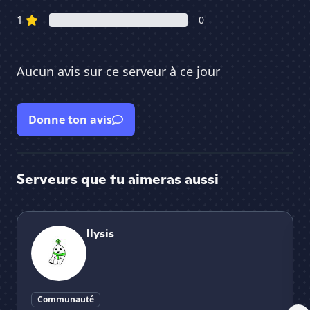
1
0
Aucun avis sur ce serveur à ce jour
Donne ton avis
Serveurs que tu aimeras aussi
llysis
Nig
llysis
Communauté