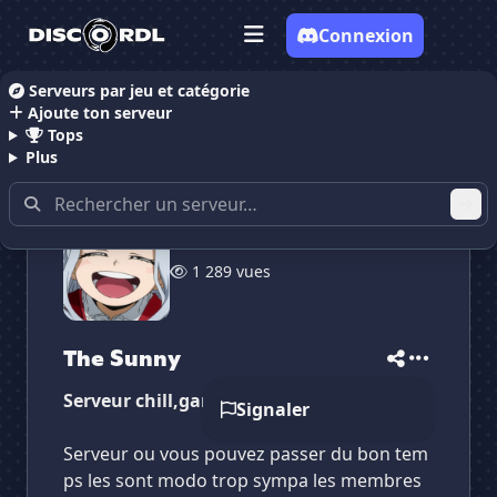
Connexion
Serveurs par jeu et catégorie
Ajoute ton serveur
Accueil
Serveurs Discord Communauté
The Sunny
Tops
Plus
✕
✕
✕
1 289 vues
✕
The Sunny
The Sunny
Vote pour
The Sunny
Es-tu sûr de vouloir supprimer ton avis de ce
serveur ?
The Sunny
Supprimer
Serveur chill,gaming,anime
Signaler
Serveur ou vous pouvez passer du bon tem
ps les sont modo trop sympa les membres