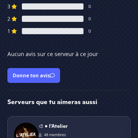
3
0
2
0
1
0
Aucun avis sur ce serveur à ce jour
Donne ton avis
Serveurs que tu aimeras aussi
🎨 • l'Atelier
Ar
🎨 • l'Atelier
48 membres