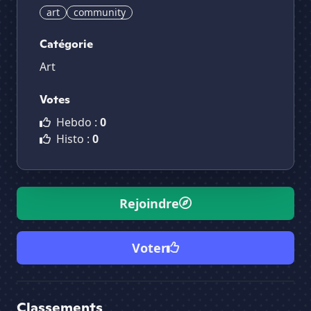
art
community
Catégorie
Art
Votes
Hebdo :
0
Histo :
0
Rejoindre
Voter
Classements