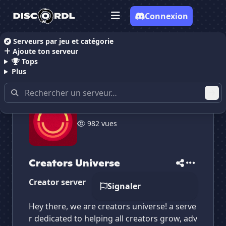
Connexion
Serveurs par jeu et catégorie
Ajoute ton serveur
Accueil
Serveurs Discord Dessin
Creators Univers
Tops
Plus
✕
✕
✕
982 vues
✕
Creators Universe
Creators Universe
Vote pour
Creators Universe
Es-tu sûr de vouloir supprimer ton avis de ce
serveur ?
Creators Universe
Supprimer
Creator server
Signaler
Hey there, we are creators universe! a serve
r dedicated to helping all creators grow, adv