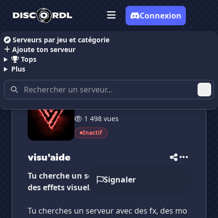
Connexion
Serveurs par jeu et catégorie
Ajoute ton serveur
Accueil
Serveurs Discord films et séries
visu'aide
Tops
Plus
7 membres
✕
✕
✕
1 498 vues
✕
visu'aide
visu'aide
Vote pour
visu'aide
Inactif
Es-tu sûr de vouloir supprimer ton avis de ce
serveur ?
visu'aide
Supprimer
Tu cherche un serveur avec des bots et
Signaler
des effets visuels.
Tu cherches un serveur avec des fx, des mo