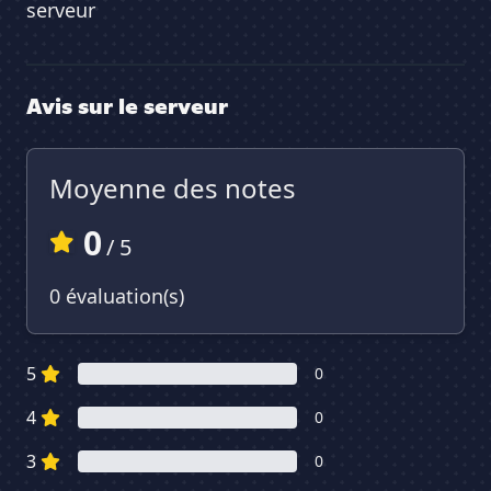
serveur
Avis sur le serveur
Moyenne des notes
0
/ 5
0 évaluation(s)
5
0
4
0
3
0