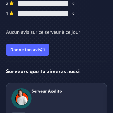
2
0
1
0
Aucun avis sur ce serveur à ce jour
Donne ton avis
Serveurs que tu aimeras aussi
Serveur Axelito
Cr
Serveur Axelito