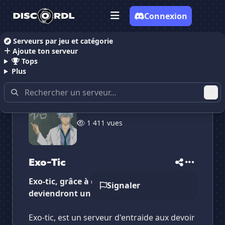
Connexion
Serveurs par jeu et catégorie
Ajoute ton serveur
Accueil
Serveurs Discord Education
Exo-Tic
Tops
Plus
✕
✕
✕
1 411 vues
✕
Exo-Tic
Exo-Tic
Vote pour
Exo-Tic
Es-tu sûr de vouloir supprimer ton avis de ce
serveur ?
Exo-Tic
Supprimer
Exo-tic, grâce à ce serveur, tes devoirs
Signaler
deviendront un tic!
Exo-tic, est un serveur d'entraide aux devoir