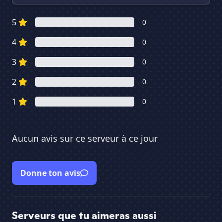
5
0
4
0
3
0
2
0
1
0
Aucun avis sur ce serveur à ce jour
Donne ton avis
Serveurs que tu aimeras aussi