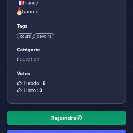
France
Gnome
Tags
cours
devoirs
Catégorie
Education
Votes
Hebdo :
0
Histo :
0
Rejoindre