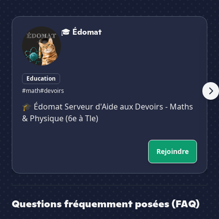
🎓 Édomat
BA
🎓 Édomat
Education
#math
#devoirs
🎓 Édomat Serveur d'Aide aux Devoirs - Maths
& Physique (6e à Tle)
Rejoindre
Questions fréquemment posées (FAQ)