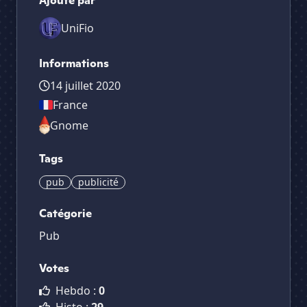
Ajouté par
UniFio
Informations
14 juillet 2020
France
Gnome
Tags
pub
publicité
Catégorie
Pub
Votes
Hebdo :
0