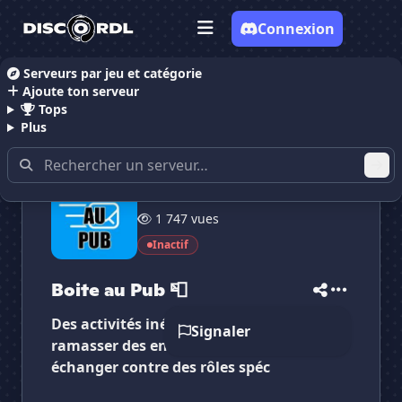
Connexion
Serveurs par jeu et catégorie
Ajoute ton serveur
Accueil
Serveurs Discord Publicitaire
Boite au Pub
Tops
Plus
16 membres
1 747 vues
✕
✕
✕
✕
Inactif
Boite au Pub 📮
Boite au Pub 📮
Vote pour
Boite au Pub 📮
Es-tu sûr de vouloir supprimer ton avis de ce
Boite au Pub 📮
serveur ?
Des activités inédites vous permettant de
Signaler
Supprimer
ramasser des enveloppes pour les
échanger contre des rôles spéc