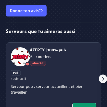
Donne ton avis
Serveurs que tu aimeras aussi
AZERTY | 100% pub
Ora
AZERTY | 100% pub
18 membres
Inactif
Pub
#pub
# actif
Serveur pub , serveur accueillent et bien
travailler