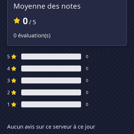
Moyenne des notes
0
/ 5
0 évaluation(s)
5
0
4
0
3
0
2
0
1
0
Aucun avis sur ce serveur à ce jour