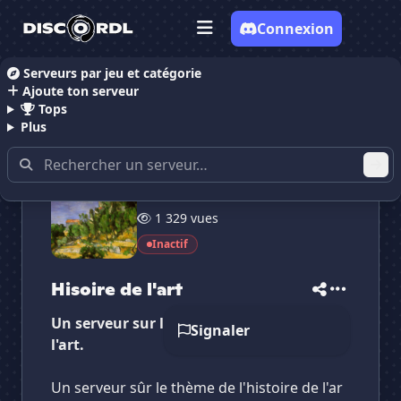
Connexion
Serveurs par jeu et catégorie
Ajoute ton serveur
Accueil
Serveurs Discord Dessin
Hisoire de l'art
Tops
Plus
41 membres
✕
✕
✕
1 329 vues
✕
Hisoire de l'art
Hisoire de l'art
Vote pour
Hisoire de l'art
Inactif
Es-tu sûr de vouloir supprimer ton avis de ce
serveur ?
Hisoire de l'art
Supprimer
Un serveur sur le temps de l'histoire de
Signaler
l'art.
Un serveur sûr le thème de l'histoire de l'ar