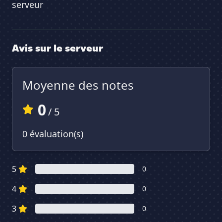
serveur
Avis sur le serveur
Moyenne des notes
0
/ 5
0 évaluation(s)
5
0
4
0
3
0