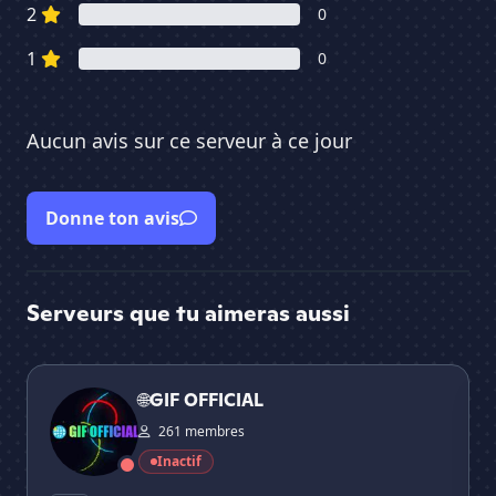
2
0
1
0
Aucun avis sur ce serveur à ce jour
Donne ton avis
Serveurs que tu aimeras aussi
🌐GIF OFFICIAL
• L
🌐GIF OFFICIAL
261 membres
Inactif