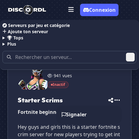
Connexion
Serveurs par jeu et catégorie
Ajoute ton serveur
Accueil
Serveurs Discord Gaming
Serveurs Discord
Tops
Plus
32 membres
✕
✕
✕
941 vues
✕
Starter Scrims
Starter Scrims
Vote pour
Starter Scrims
Inactif
Es-tu sûr de vouloir supprimer ton avis de ce
serveur ?
Starter Scrims
Supprimer
Fortnite beginner scrims
Signaler
Hey guys and girls this is a starter fortnite s
crim server for new players trying to get int