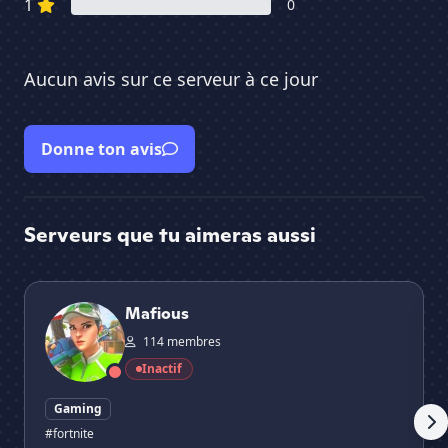
1
0
Aucun avis sur ce serveur à ce jour
Donne ton avis
Serveurs que tu aimeras aussi
Mafious
Wrl
Mafious
114 membres
Inactif
Gaming
#fortnite