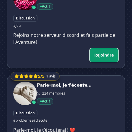
Actif
Discussion
#Jeu
Rejoins notre serveur discord et fais partie de
l'Aventure!
Rejoindre
5/5
· 1 avis
Parle-moi, je t'écouterai ! ❤
Parle-moi, je t'écoute...
224 membres
Actif
Discussion
#problemes
#discute
Parle-moi, je t'écouterai ! ❤