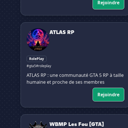
Rejoindre
ATLAS RP
ATLAS RP
RolePlay
#gta5
#roleplay
ATLAS RP : une communauté GTA 5 RP à taille
humaine et proche de ses membres
Rejoindre
WBMP Les Fou [GTA]
WBMP Les Fou [GTA]