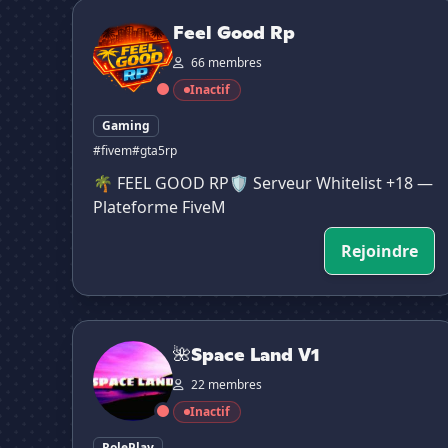
Feel Good Rp
Feel Good Rp
66 membres
Inactif
Gaming
#fivem
#gta5rp
🌴 FEEL GOOD RP🛡 Serveur Whitelist +18 —
Plateforme FiveM
Rejoindre
🌺Space Land V1
🌺Space Land V1
22 membres
Inactif
RolePlay