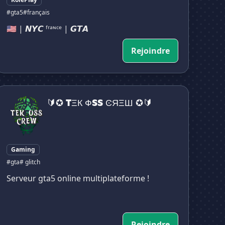
#gta5
#français
🇺🇲 | 𝙉𝙔𝘾 ᶠʳᵃᶰᶜᵉ | 𝙂𝙏𝘼
Rejoindre
🔰✪ TΞК ФSS ϾЯΞШ ✪🔰
🔰✪ TΞК ФSS ϾЯΞШ ✪🔰
Gaming
#gta
# glitch
Serveur gta5 online multiplateforme !
Rejoindre