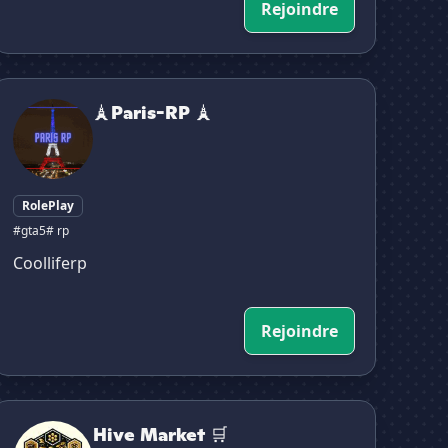
Rejoindre
🗼Paris-RP 🗼
🗼Paris-RP 🗼
RolePlay
#gta5
# rp
Coolliferp
Rejoindre
Hive Market 🛒
Hive Market 🛒