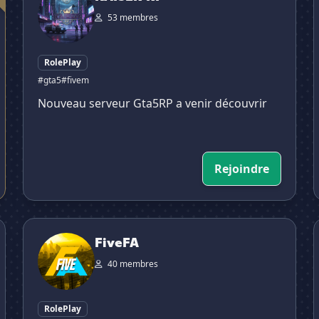
53 membres
RolePlay
#gta5
#fivem
Nouveau serveur Gta5RP a venir découvrir
Rejoindre
FiveFA

FiveFA
40 membres
RolePlay