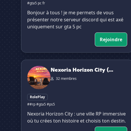
#gta5 pc fr
Bonjour à tous ! je me permets de vous
présenter notre serveur discord qui est axé
uniquement sur gta 5 pc
Rejoindre
Nexoria Horizon City (RP GTA PS5)
Nexoria Horizon City (...
32 membres
RolePlay
##rp #gta5 #ps5
Nexoria Horizon City : une ville RP immersive
où tu crées ton histoire et choisis ton destin.