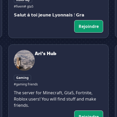
#fivem
# gta5
𝗦𝗮𝗹𝘂𝘁 𝗮̀ 𝘁𝗼𝗶 𝗷𝗲𝘂𝗻𝗲 𝗟𝘆𝗼𝗻𝗻𝗮𝗶𝘀 ! 𝗚𝗿𝗮
Rejoindre
Ari's Hub
Ari's Hub
Gaming
#gaming friends
The server for Minecraft, Gta5, Fortnite,
Roblox users! You will find stuff and make
friends.
Rejoindre