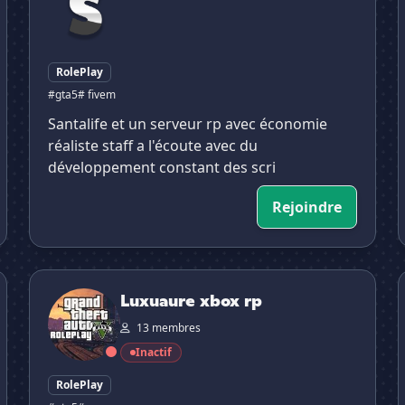
RolePlay
#gta5
# fivem
Santalife et un serveur rp avec économie
réaliste staff a l'écoute avec du
développement constant des scri
Rejoindre
Luxuaure xbox rp
Luxuaure xbox rp
13 membres
Inactif
RolePlay