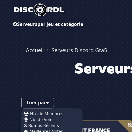
Serveurs
par jeu et catégorie
Accueil
Serveurs Discord Gta5
Serveur
Trier par
Nb. de Membres
Nb. de Votes
5/5
· 6 avis
GTA MARKET FRANCE
Bumps Récents
GTA MARKET FRANCE
Meilleures Notes