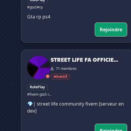
#gta5
#rp
Gta rp ps4
Rejoindre
STREET LIFE FA OFFICIEL FA 💎
STREET LIFE FA OFFICIE...
71 membres
Inactif
RolePlay
#fivem gta5 r...
💎| street life community fivem [serveur en
dev]
Rejoindre