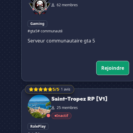
62 membres
Gaming
#gta5
# communauté
Serveur communautaire gta 5
Rejoindre
5/5
· 1 avis
Saint-Tropez RP [V1]
Saint-Tropez RP [V1]
25 membres
Inactif
RolePlay