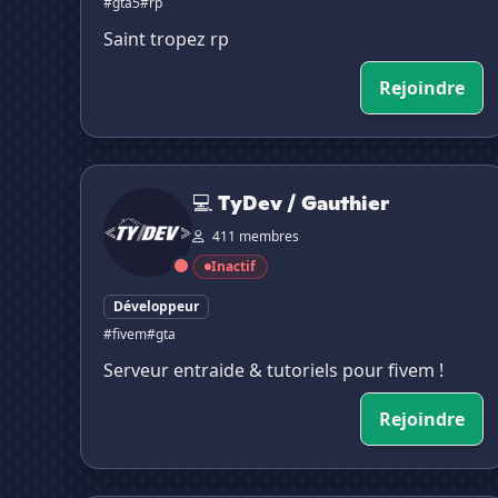
#gta5
#rp
Saint tropez rp
Rejoindre
💻 TyDev / Gauthier
💻 TyDev / Gauthier
411 membres
Inactif
Développeur
#fivem
#gta
Serveur entraide & tutoriels pour fivem !
Rejoindre