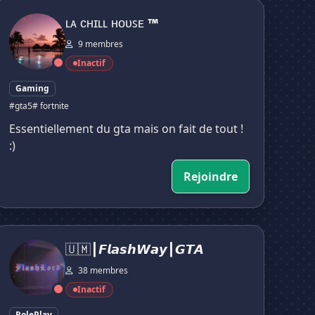
ᴀ ᴄʜɪʟʟ ʜᴏᴜꜱᴇ ™
ʟᴀ ᴄʜɪʟʟ ʜᴏᴜꜱᴇ ™
9 membres
Inactif
Gaming
#gta5
# fortnite
Essentiellement du gta mais on fait de tout !
:)
Rejoindre
🇲┃𝙁𝙡𝙖𝙨𝙝𝙒𝙖𝙮┃𝙂𝙏𝘼
🇺🇲┃𝙁𝙡𝙖𝙨𝙝𝙒𝙖𝙮┃𝙂𝙏𝘼
38 membres
Inactif
RolePlay