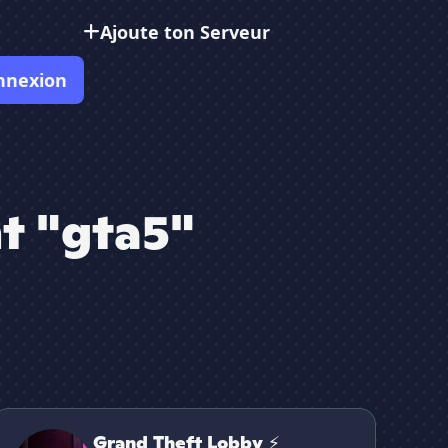
Ajoute ton Serveur
nnexion
t "gta5"
Grand Theft Lobby ⚡
Grand Theft Lobby ⚡