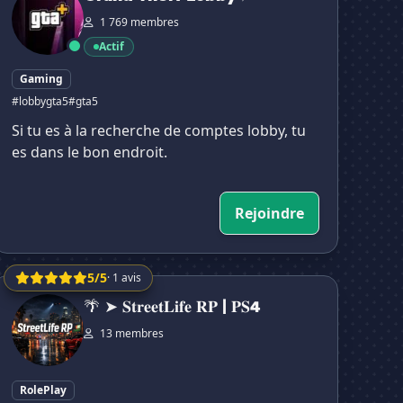
1 769 membres
Actif
Gaming
#lobbygta5
#gta5
Si tu es à la recherche de comptes lobby, tu
es dans le bon endroit.
Rejoindre
5/5
· 1 avis
 ➤ 𝐒𝐭𝐫𝐞𝐞𝐭𝐋𝐢𝐟𝐞 𝐑𝐏 | 𝐏𝐒4
🌴 ➤ 𝐒𝐭𝐫𝐞𝐞𝐭𝐋𝐢𝐟𝐞 𝐑𝐏 | 𝐏𝐒4
13 membres
RolePlay