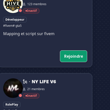
123 membres
Inactif
Développeur
#fivem
# gta5
Mapping et script sur fivem
Rejoindre
🗽・NY LIFE V6
🗽・NY LIFE V6
21 membres
Inactif
RolePlay