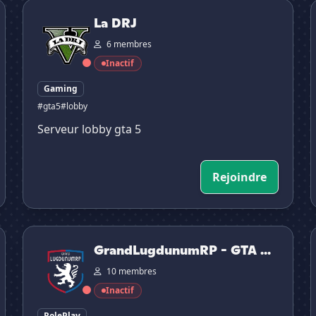
La DRJ
ʟ
La DRJ
6 membres
Inactif
Gaming
#gta5
#lobby
Serveur lobby gta 5
Rejoindre
GrandLugdunumRP - GTA RP 🦁

GrandLugdunumRP - GTA ...
10 membres
Inactif
RolePlay