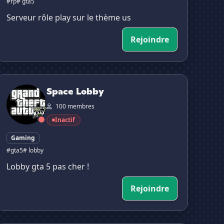
#rp
# gta5
Serveur rôle play sur le thème us
Rejoindre
Space Lobby
Space Lobby
100 membres
Inactif
Gaming
#gta5
# lobby
Lobby gta 5 pas cher !
Rejoindre