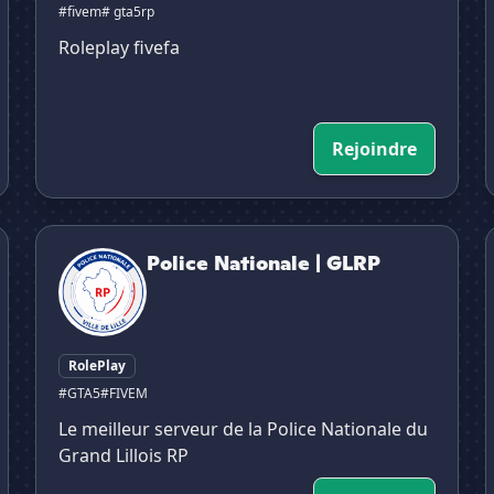
#fivem
# gta5rp
Roleplay fivefa
Rejoindre
Police Nationale | GLRP
Police Nationale | GLRP
RolePlay
#GTA5
#FIVEM
Le meilleur serveur de la Police Nationale du
Grand Lillois RP