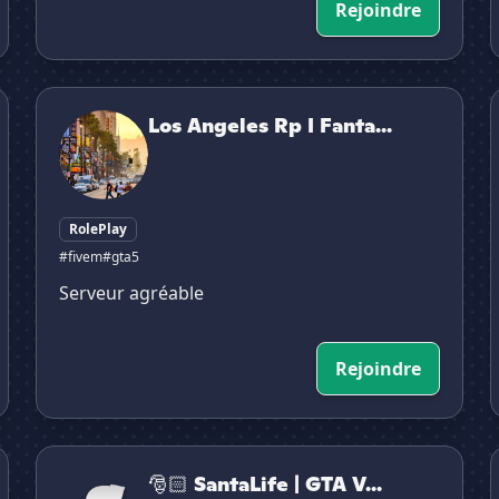
Rejoindre
Los Angeles Rp I Fantastic
Los Angeles Rp I Fanta...
RolePlay
#fivem
#gta5
Serveur agréable
Rejoindre
🎅🏻 SantaLife | GTA V Serious
🎅🏻 SantaLife | GTA V...