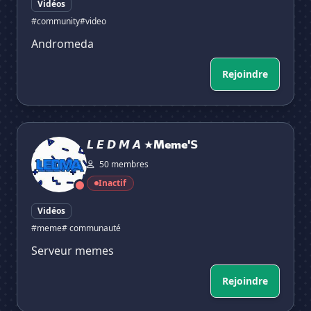
Vidéos
#community
#video
Andromeda
Rejoindre
𝙇 𝙀 𝘿 𝙈 𝘼 ★Meme'𝗦
𝙇 𝙀 𝘿 𝙈 𝘼 ★Meme'𝗦
50 membres
Inactif
Vidéos
#meme
# communauté
Serveur memes
Rejoindre