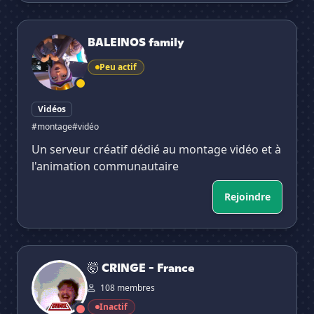
BALEINOS family
BALEINOS family
Peu actif
Vidéos
#montage
#vidéo
Un serveur créatif dédié au montage vidéo et à
l'animation communautaire
Rejoindre
🤯 CRINGE - France
🤯 CRINGE - France
108 membres
Inactif