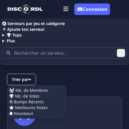
Connexion
Serveurs par jeu et catégorie
Ajoute ton serveur
Accueil
Serveurs Discord films et séries
Tops
Plus
Serveurs Discord films et séries
(page 2)
Trier par
Nb. de Membres
Nb. de Votes
QADOWX
Bumps Récents
QADOWX
Meilleures Notes
Nouveaux