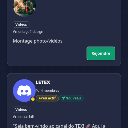
Vidéos
#montage
# design
Montage photo/vidéos
Rejoindre
LETEX
LETEX
4 membres
Peu actif
Nouveau
Vidéos
#roblox
#chill
"Seja bem-vindo ao canal do TEX! 🚀 Aqui a