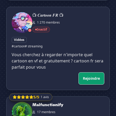
📺 𝑪𝒂𝒓𝒕𝒐𝒐𝒏 𝑭𝑹 📺
📺 𝑪𝒂𝒓𝒕𝒐𝒐𝒏 𝑭𝑹 📺
1 270 membres
Inactif
Vidéos
#cartoon
# streaming
Vous cherchez à regarder n'importe quel
cartoon en vf et gratuitement ? cartoon fr sera
parfait pour vous
Rejoindre
5/5
· 1 avis
Malfunctionify
Malfunctionify
17 membres