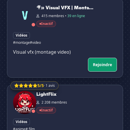
🎥» Visual VFX | Montage Vidéo
🎥» Visual VFX | Monta...
415 membres •
39 en ligne
Inactif
Vidéos
#montage
#video
Visual vfx (montage video)
Rejoindre
5/5
· 1 avis
LightFlix
LightFlix
2 208 membres
Inactif
Vidéos
#anime
# film