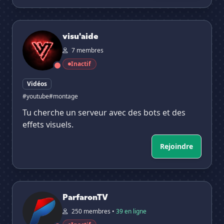
visu'aide
visu'aide
7 membres
Inactif
Vidéos
#youtube
#montage
Tu cherche un serveur avec des bots et des
effets visuels.
Rejoindre
ParfaronTV
ParfaronTV
250 membres •
39 en ligne