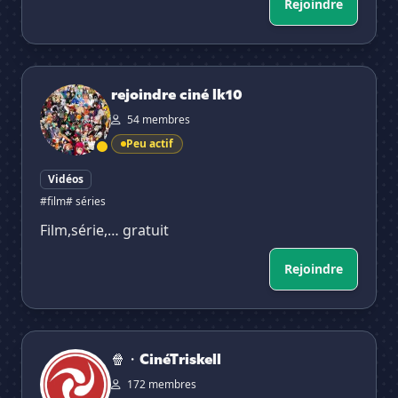
Rejoindre
rejoindre ciné lk10
rejoindre ciné lk10
54 membres
Peu actif
Vidéos
#film
# séries
Film,série,… gratuit
Rejoindre
🍿・CinéTriskell
🍿・CinéTriskell
172 membres