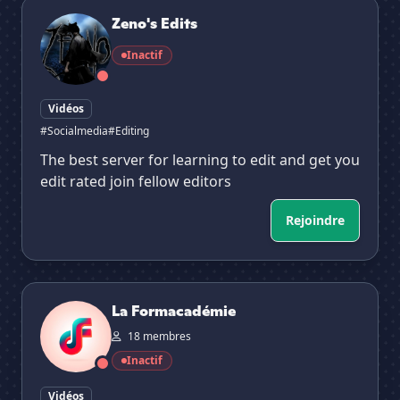
Zeno's Edits
Zeno's Edits
Inactif
Vidéos
#Socialmedia
#Editing
The best server for learning to edit and get you
edit rated join fellow editors
Rejoindre
La Formacadémie
La Formacadémie
18 membres
Inactif
Vidéos