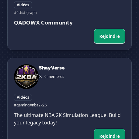
Vidéos
#édit
# graph
𝗤𝗔𝗗𝗢𝗪𝗫 𝗖𝗼𝗺𝗺𝘂𝗻𝗶𝘁𝘆
Rejoindre
ShayVerse
✕
ShayVerse
6 membres
Vidéos
#gaming
#nba2k26
The ultimate NBA 2K Simulation League. Build
your legacy today!
Rejoindre