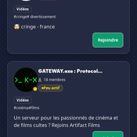
Vidéos
#cringe
# divertissement
🤯 cringe - france
Rejoindre
GATEWAY.exe : Protocol K-X
GATEWAY.exe : Protocol...
18 membres
Peu actif
Vidéos
#cinéma
#films
Un serveur pour les passionnés de cinéma et
de films cultes ? Rejoins Artifact Films