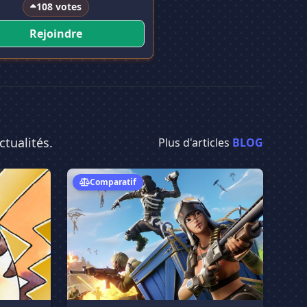
108 votes
Rejoindre
ctualités.
Plus d'articles
BLOG
ur Discord sur Pokemon ?
Les 5 meilleurs serveurs Discord Fortnite en 2
Comparatif