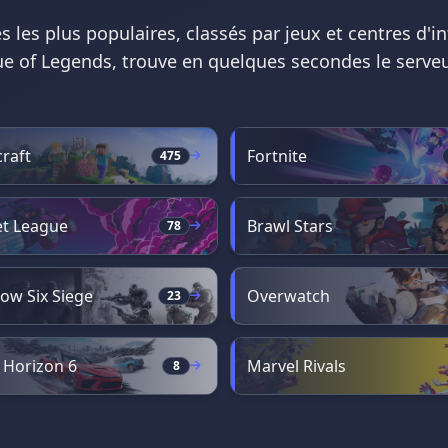
s les plus populaires, classés par jeux et centres d
ue of Legends, trouve en quelques secondes le serveu
raft
Fortnite
475
t League
Brawl Stars
78
ow Six Siege
Overwatch
23
 Horizon 6
Marvel Rivals
8