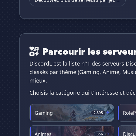
Découvrez plus de serveurs par jeu
→
Parcourir les serveu
DiscordL est la liste n°1 des serveurs D
classés par thème (Gaming, Anime, Musique
mieux.
Choisis la catégorie qui t'intéresse et 
Gaming
RoleP
2 895
Animes
Discu
356