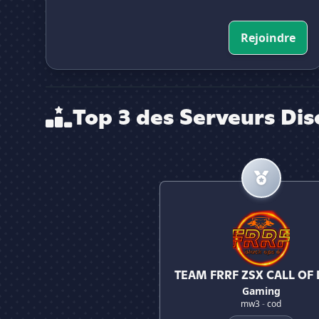
Rejoindre
Top 3 des Serveurs Dis
TEAM FRRF ZSX CALL OF DUT
TEAM FRRF ZSX CALL OF
Gaming
mw3
-
cod