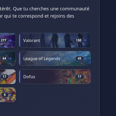
'intérêt. Que tu cherches une communauté
r qui te correspond et rejoins des
Valorant
277
130
League of Legends
64
45
Dofus
17
17
6