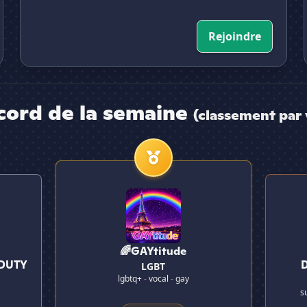
Rejoindre
cord de la semaine
(classement par 
🌈GAYtitude
Y
Discor
🌈GAYtitude
 DUTY
LGBT
lgbtq+
-
vocal
-
gay
s