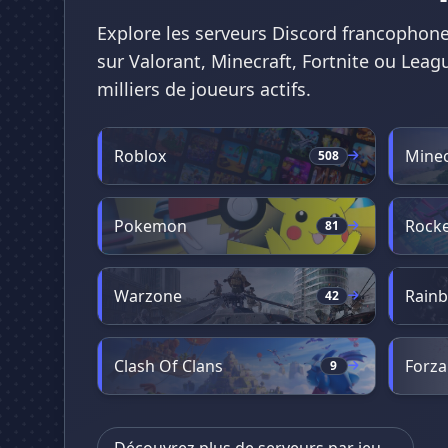
Explore les serveurs Discord francophone
sur Valorant, Minecraft, Fortnite ou Leag
milliers de joueurs actifs.
Roblox
Minec
508
Pokemon
Rocke
81
Warzone
Rainb
42
Clash Of Clans
Forza
9