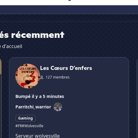
pés récemment
 d'accueil
Les Cœurs D’enfers
Les Cœurs D’enfers
127 membres
Bumpé il y a 5 minutes
Par
ritchi_warrior
Gaming
#FR
#Wolvesville
Serveur wolvesville