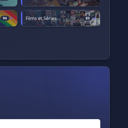
Films et Séries
94
83