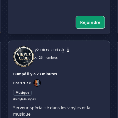
Rejoindre
🎶 ʋɨռʏʟɛ ƈʟʊɮ 🎸
🎶 ʋɨռʏʟɛ ƈʟʊɮ 🎸
26 membres
Bumpé il y a 23 minutes
Par
.s.s.7.8
Musique
#vinyle
#vinyles
Serveur spécialisé dans les vinyles et la
musique