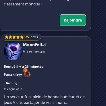
classement mondial !
Rejoindre
5/5
· 7 avis
MoonFall🌙
MoonFall🌙
669 membres
Bumpé il y a 26 minutes
Par
sskiizyy
Gaming
#League of Le...
Un serveur fun, plein de bonne humeur et de
jeux. Viens partager de vrais mom...