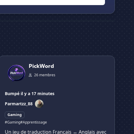
PickWord
PickWord
26 membres
Bumpé il y a 17 minutes
Par
martzz_88
Gaming
#Gaming
#Apprentissage
Un jeu de traduction Français ↔ Anglais avec