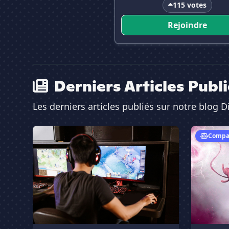
115 votes
Rejoindre
Derniers Articles Publi
Les derniers articles publiés sur notre blog D
Comment bien débuter dans les jeux multijoueurs 
Les 5 mei
Compar