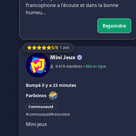
francophone a l'écoute et dans la bonne
humeu...
Rejoindre
5/5
· 1 avis
Mini Jeux
Mini Jeux
9 619 membres •
866 en ligne
Bumpé il y a 23 minutes
Par
0xinos
Communauté
#communauté
#rencontre
Mini-jeux