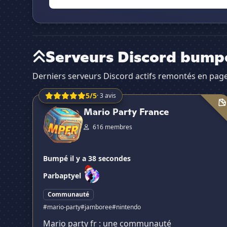
Serveurs Discord bum
Derniers serveurs Discord actifs remontés en page
5/5
· 3 avis
Mario Party France
Mario Party France
616 membres
Bumpé il y a 38 secondes
Par
baptyel
Communauté
#mario-party
#jamboree
#nintendo
Mario party fr : une communauté