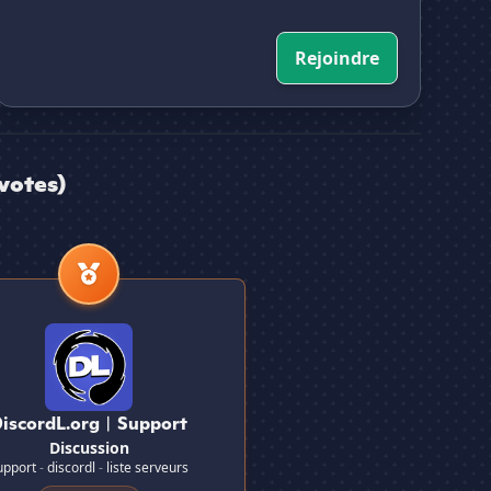
Rejoindre
votes)
dL.org︱Support
DiscordL.org︱Support
Discussion
upport
-
discordl
-
liste serveurs