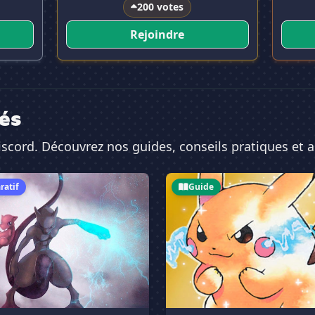
200 votes
Rejoindre
és
iscord. Découvrez nos guides, conseils pratiques et a
?
lleurs serveurs Discord Pokemon en 2026
Comment choisir son serve
atif
Guide