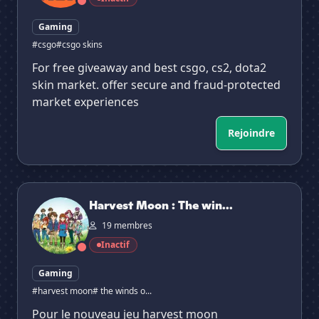
Gaming
#csgo
#csgo skins
For free giveaway and best csgo, cs2, dota2
skin market. offer secure and fraud-protected
market experiences
Rejoindre
Harvest Moon : The winds of anthos
Harvest Moon : The win...
19 membres
Inactif
Gaming
#harvest moon
# the winds o...
Pour le nouveau jeu harvest moon