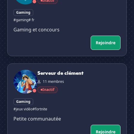
Inactif
Gaming
#gaming
# fr
Gaming et concours
Rejoindre
Serveur de clément
Serveur de clément
11 membres
Inactif
Gaming
#jeux vidéo
#fortnite
Petite communautée
Rejoindre