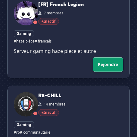
[FR] French Legion
7 membres
Inactif
Gaming
#haze pièce
# français
Serveur gaming haze piece et autre
Rejoindre
R6-CHILL
R6-CHILL
14 membres
Inactif
Gaming
#r6
# communautaire