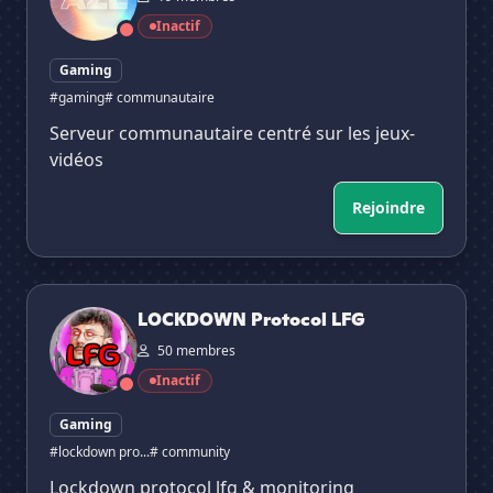
Inactif
Gaming
#gaming
# communautaire
Serveur communautaire centré sur les jeux-
vidéos
Rejoindre
LOCKDOWN Protocol LFG
LOCKDOWN Protocol LFG
50 membres
Inactif
Gaming
#lockdown pro...
# community
Lockdown protocol lfg & monitoring