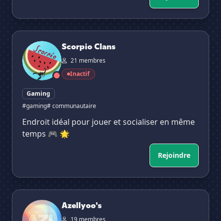
Scorpio Clans
Scorpio Clans
21 membres
Inactif
Gaming
#gaming
# communautaire
Endroit idéal pour jouer et socialiser en même
temps 🎮 🌟
Rejoindre
Azellyoo's
Azellyoo's
19 membres