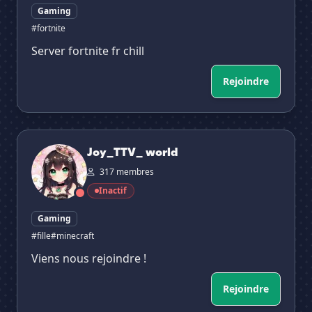
Gaming
#fortnite
Server fortnite fr chill
Rejoindre
Joy_TTV_ world
✕
Joy_TTV_ world
317 membres
Inactif
Gaming
#fille
#minecraft
Viens nous rejoindre !
Rejoindre