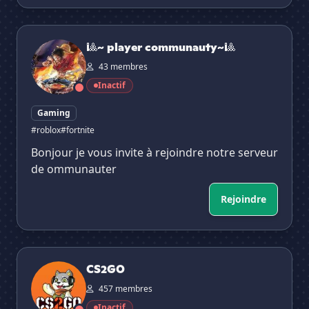
🎱~ player communauty~🎱
🎱~ player communauty~🎱
43 membres
Inactif
Gaming
#roblox
#fortnite
Bonjour je vous invite à rejoindre notre serveur
de ommunauter
Rejoindre
CS2GO
CS2GO
457 membres
Inactif