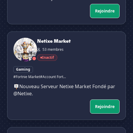
Rejoindre
Netixe Market
Netixe Market
53 membres
Inactif
Gaming
#Fortnie Market
#Account Fort...
🪧Nouveau Serveur Netixe Market Fondé par
@Netixe.
Rejoindre
Nation FA