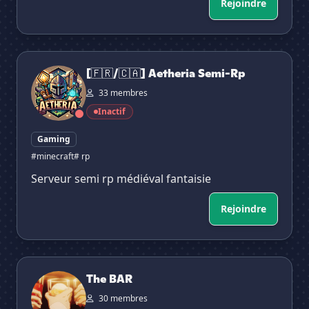
Rejoindre
[🇫🇷/🇨🇦] Aetheria Semi-Rp
[🇫🇷/🇨🇦] Aetheria Semi-Rp
33 membres
Inactif
Gaming
#minecraft
# rp
Serveur semi rp médiéval fantaisie
Rejoindre
The BAR
The BAR
30 membres