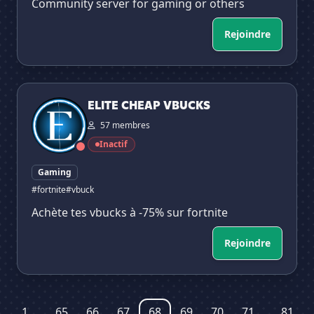
Community server for gaming or others
Rejoindre
ELITE CHEAP VBUCKS
ELITE CHEAP VBUCKS
57 membres
Inactif
Gaming
#fortnite
#vbuck
Achète tes vbucks à -75% sur fortnite
Rejoindre
1
...
65
66
67
68
69
70
71
...
81