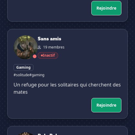
Rejoindre
Sans amis
Sans amis
19 membres
Inactif
Gaming
#solitude
#gaming
Un refuge pour les solitaires qui cherchent des
mates
Rejoindre
PokePalace