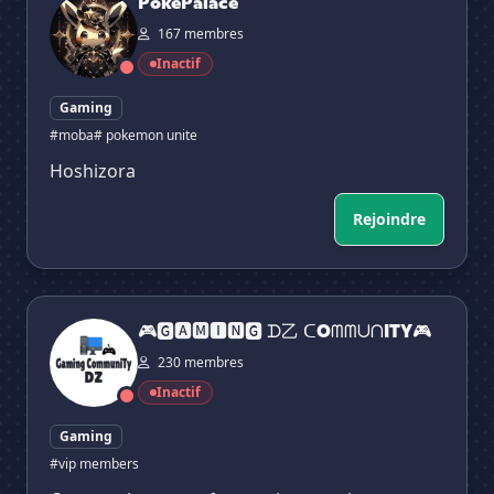
PokePalace
167 membres
Inactif
Gaming
#moba
# pokemon unite
Hoshizora
Rejoindre
🎮🅶🅰🅼🅸🅽🅶 ᗪ乙 ᑕOᗰᗰᑌᑎITY🎮
🎮🅶🅰🅼🅸🅽🅶 ᗪ乙 ᑕOᗰᗰᑌᑎITY🎮
230 membres
Inactif
Gaming
#vip members