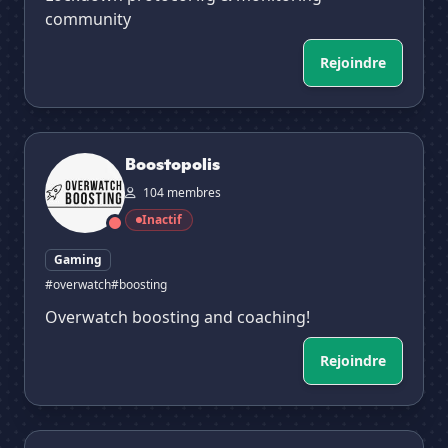
community
Rejoindre
Boostopolis
Boostopolis
104 membres
Inactif
Gaming
#overwatch
#boosting
Overwatch boosting and coaching!
Rejoindre
[FR] French Legion