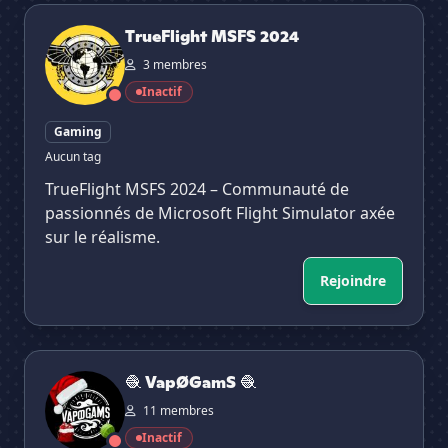
TrueFlight MSFS 2024
TrueFlight MSFS 2024
3 membres
Inactif
Gaming
Aucun tag
TrueFlight MSFS 2024 – Communauté de
passionnés de Microsoft Flight Simulator axée
sur le réalisme.
Rejoindre
🧶 VapØGamS 🧶
🧶 VapØGamS 🧶
11 membres
Inactif