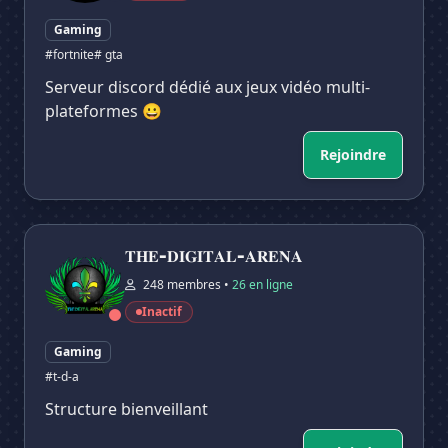
Gaming
#fortnite
# gta
Serveur discord dédié aux jeux vidéo multi-
plateformes 😀
Rejoindre
𝐓𝐇𝐄-𝐃𝐈𝐆𝐈𝐓𝐀𝐋-𝐀𝐑𝐄𝐍𝐀
𝐓𝐇𝐄-𝐃𝐈𝐆𝐈𝐓𝐀𝐋-𝐀𝐑𝐄𝐍𝐀
248 membres •
26 en ligne
Inactif
Gaming
#t-d-a
Structure bienveillant