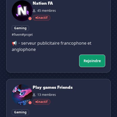
Nation FA
45 membres
Inactif
Gaming
#fivem
#projet
📢・serveur publicitaire francophone et
anglophone
Rejoindre
Play games Friends
Play games Friends
13 membres
Inactif
Gaming