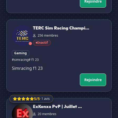
Rejoindre
TERC Sim Racing Championship
TERC Sim Racing Champi...
256 membres
Inactif
Gaming
#simracing
# f1 23
Simracing f1 23
Rejoindre
5/5
· 1 avis
ExKonxa PvP | Juillet 2026
ExKonxa PvP | Juillet ...
20 membres