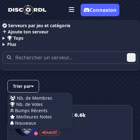
Connexion
Serveurs par jeu et catégorie
Ajoute ton serveur
Accueil
Serveurs Discord Gaming
Tops
Plus
Serveurs Discord Gaming
(page 68)
Trier par
Nb. de Membres
Nb. de Votes
Arcade Zone | 0.6k
Bumps Récents
Arcade Zone | 0.6k
Meilleures Notes
Nouveaux
395 membres
Inactif