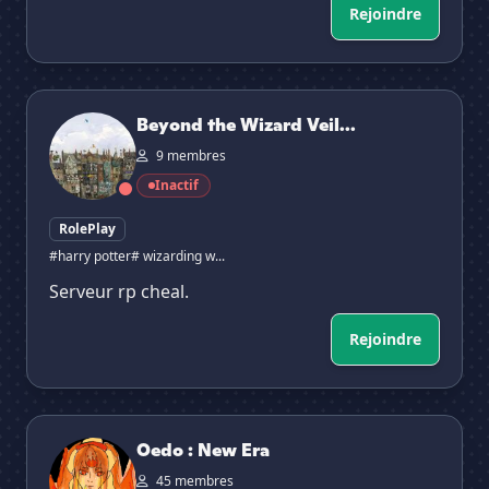
Rejoindre
Beyond the Wizard Veil | RP - Wizarding World |
Beyond the Wizard Veil...
9 membres
Inactif
RolePlay
#harry potter
# wizarding w...
Serveur rp cheal.
Rejoindre
Oedo : New Era
Oedo : New Era
45 membres