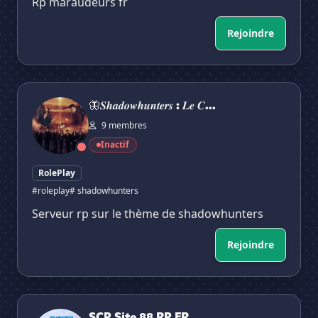
Rp maraudeurs fr
Rejoindre
🦋𝑺𝒉𝒂𝒅𝒐𝒘𝒉𝒖𝒏𝒕𝒆𝒓𝒔 : 𝑳𝒆 𝑪𝒐𝒎𝒎𝒆𝒏𝒄𝒆𝒎𝒆𝒏𝒕 [𝑹𝑷]
🦋𝑺𝒉𝒂𝒅𝒐𝒘𝒉𝒖𝒏𝒕𝒆𝒓𝒔 : 𝑳𝒆 𝑪...
9 membres
Inactif
RolePlay
#roleplay
# shadowhunters
Serveur rp sur le thème de shadowhunters
Rejoindre
SCP Site 88 RP FR
SCP Site 88 RP FR