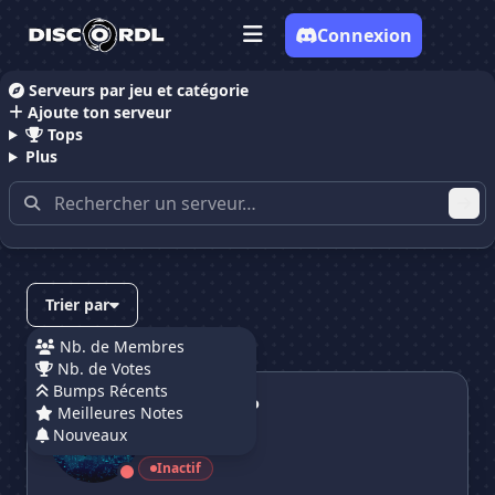
Connexion
Serveurs par jeu et catégorie
Ajoute ton serveur
Accueil
Serveurs Discord RolePlay
Tops
Plus
Serveurs Discord RolePlay
(page 20)
Trier par
Nb. de Membres
Nb. de Votes
SilverHandRP
Bumps Récents
SilverHandRP
Meilleures Notes
Nouveaux
15 membres
Inactif