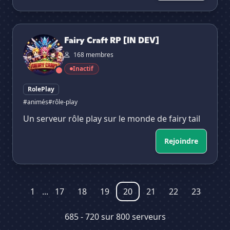
Fairy Craft RP [IN DEV]
Fairy Craft RP [IN DEV]
168 membres
Inactif
RolePlay
#animés
#rôle-play
Un serveur rôle play sur le monde de fairy tail
Rejoindre
1
...
17
18
19
20
21
22
23
685 - 720 sur 800 serveurs