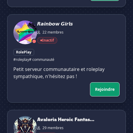
𝙍𝙖𝙞𝙣𝙗𝙤𝙬 𝙂𝙞𝙧𝙡𝙨
𝙍𝙖𝙞𝙣𝙗𝙤𝙬 𝙂𝙞𝙧𝙡𝙨
22 membres
Inactif
RolePlay
#roleplay
# communauté
Petit serveur communautaire et roleplay
sympathique, n'hésitez pas !
Rejoindre
Avaloria Heroic Fantasy RP
Avaloria Heroic Fantas...
29 membres