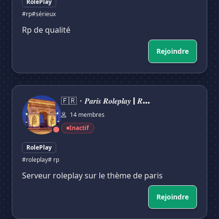
RolePlay
#rp
#sérieux
Rp de qualité
Rejoindre
🇫🇷・𝑷𝒂𝒓𝒊𝒔 𝑹𝒐𝒍𝒆𝒑𝒍𝒂𝒚 | 𝑹𝑷 𝑬𝒄𝒓𝒊𝒕
🇫🇷・𝑷𝒂𝒓𝒊𝒔 𝑹𝒐𝒍𝒆𝒑𝒍𝒂𝒚 | 𝑹...
14 membres
Inactif
RolePlay
#roleplay
# rp
Serveur roleplay sur le thème de paris
Rejoindre