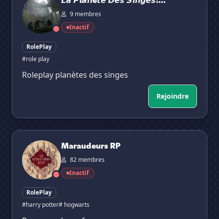
𝙇𝙖 𝙋𝙡𝙖𝙣è𝙩𝙚 𝘿𝙚𝙨 𝙎𝙞𝙣𝙜𝙚𝙨:...
9 membres
Inactif
RolePlay
#role play
Roleplay planètes des singes
Rejoindre
Maraudeurs RP
Maraudeurs RP
82 membres
Inactif
RolePlay
#harry potter
# hogwarts