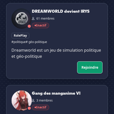
DREAMWORLD devient IRYS
DREAMWORLD devient IRYS
61 membres
Inactif
RolePlay
#politique
# géo-politique
Dreamworld est un jeu de simulation politique
et géo-politique
Rejoindre
Gang des manganime VI
Gang des manganime VI
3 membres
Inactif