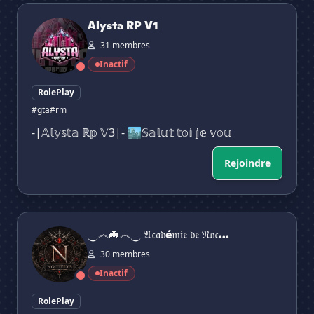
Alysta RP V1
Alysta RP V1
31 membres
Inactif
RolePlay
#gta
#rm
-|𝔸𝕝𝕪𝕤𝕥𝕒 ℝ𝕡 𝕍3|- 🏙️𝕊𝕒𝕝𝕦𝕥 𝕥𝕠𝕚 𝕛𝕖 𝕧𝕠𝕦
Rejoindre
‿෴🦇෴‿ 𝔄𝔠𝔞𝔡é𝔪𝔦𝔢 𝔡𝔢 𝔑𝔬𝔠𝔱𝔢𝔩𝔶𝔰 ‿෴🦇෴‿
‿෴🦇෴‿ 𝔄𝔠𝔞𝔡é𝔪𝔦𝔢 𝔡𝔢 𝔑𝔬𝔠...
30 membres
Inactif
RolePlay