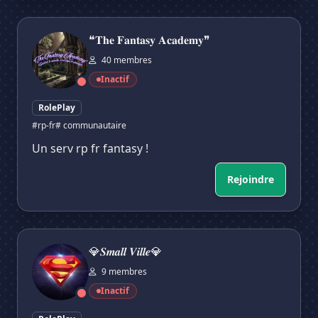
❝𝐓𝐡𝐞 𝐅𝐚𝐧𝐭𝐚𝐬𝐲 𝐀𝐜𝐚𝐝𝐞𝐦𝐲❞
❝𝐓𝐡𝐞 𝐅𝐚𝐧𝐭𝐚𝐬𝐲 𝐀𝐜𝐚𝐝𝐞𝐦𝐲❞
40 membres
Inactif
RolePlay
#rp-fr
# communautaire
Un serv rp fr fantasy !
Rejoindre
💎𝑺𝒎𝒂𝒍𝒍 𝑽𝒊𝒍𝒍𝒆💎
💎𝑺𝒎𝒂𝒍𝒍 𝑽𝒊𝒍𝒍𝒆💎
9 membres
Inactif