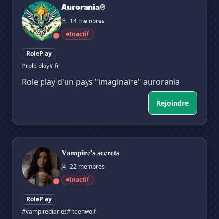
Aurorania®
14 membres
Inactif
RolePlay
#role play
# fr
Role play d'un pays "imaginaire" aurorania
Rejoindre
𝐕𝐚𝐦𝐩𝐢𝐫𝐞'𝐬 𝐬𝐞𝐜𝐫𝐞𝐭𝐬
𝐕𝐚𝐦𝐩𝐢𝐫𝐞'𝐬 𝐬𝐞𝐜𝐫𝐞𝐭𝐬
22 membres
Inactif
RolePlay
#vampirediaries
# teenwolf