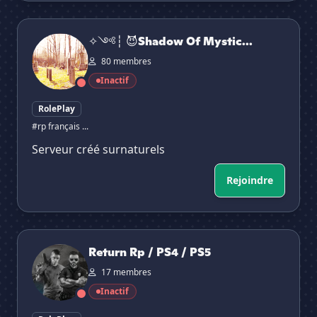
✧༺┆ 😈Shadow Of Mystic Falls 😈┆༻✩
✧༺┆ 😈Shadow Of Mystic...
80 membres
Inactif
RolePlay
#rp français ...
Serveur créé surnaturels
Rejoindre
Return Rp / PS4 / PS5
Return Rp / PS4 / PS5
17 membres
Inactif