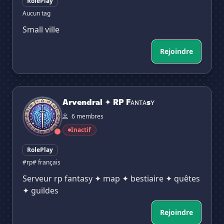
RolePlay
Aucun tag
Small ville
Rejoindre
Arvendral ✦ RP Fᴀɴᴛᴀsʏ
Arvendral ✦ RP Fᴀɴᴛᴀsʏ
6 membres
Inactif
RolePlay
#rp
# français
Serveur rp fantasy ✦ map ✦ bestiaire ✦ quêtes
✦ guildes
Rejoindre