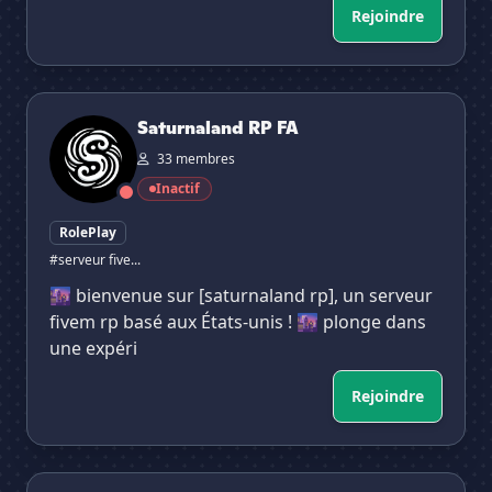
Rejoindre
Saturnaland RP FA
Saturnaland RP FA
33 membres
Inactif
RolePlay
#serveur five...
🌆 bienvenue sur [saturnaland rp], un serveur
fivem rp basé aux États-unis ! 🌆 plonge dans
une expéri
Rejoindre
Aurorania®