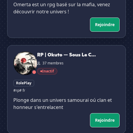
Omerta est un rpg basé sur la mafia, venez
découvrir notre univers !
Rejoindre
RP | Okuto — Sous Le Ciel De Sakura
RP | Okuto — Sous Le C...
37 membres
Inactif
RolePlay
#rp
# fr
Plonge dans un univers samourai oú clan et
honneur s'entrelacent
Rejoindre