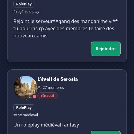
RolePlay
#rpg
# rôle play
Rejoint le serveur**gang des manganime vi**
tu pourras rp avec des membres te faire des
nouveaux amis
Rejoindre
L’éveil de Serosia
L’éveil de Serosia
27 membres
Inactif
RolePlay
#rp
# medieval
Un roleplay médiéval fantasy