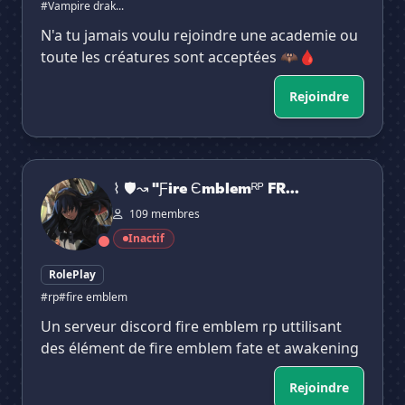
#Vampire drak...
N'a tu jamais voulu rejoindre une academie ou
toute les créatures sont acceptées 🦇🩸
Rejoindre
⌇ 🛡↝ "Ƒire Єmblemᴿᴾ FR : Shadows of Oblivion
⌇ 🛡↝ "Ƒire Єmblemᴿᴾ FR...
109 membres
Inactif
RolePlay
#rp
#fire emblem
Un serveur discord fire emblem rp uttilisant
des élément de fire emblem fate et awakening
Rejoindre