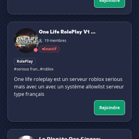
Rejoindre
One Life RolePlay V1 (Allowlist)
One Life RolePlay V1 ...
19 membres
Inactif
RolePlay
#serious fran...
#roblox
One life roleplay est un serveur roblox serious
mais avec un avec un système allowlist serveur
type français
Rejoindre
𝙇𝙖 𝙋𝙡𝙖𝙣è𝙩𝙚 𝘿𝙚𝙨 𝙎𝙞𝙣𝙜𝙚𝙨: 𝙇𝙖 𝙂𝙪𝙚𝙧𝙧𝙚 𝘿𝙚𝙨 𝙋𝙧𝙞𝙢𝙖𝙩𝙚𝙨