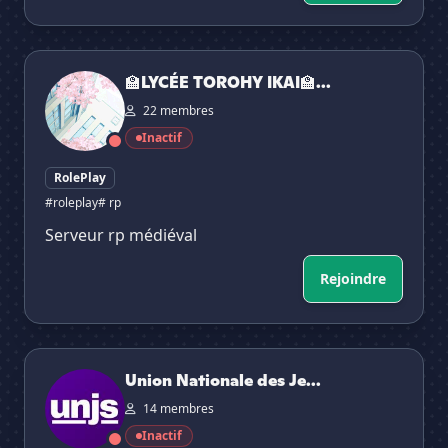
🏫LYCÉE TOROHY IKAI🏫『rp』
🏫LYCÉE TOROHY IKAI🏫...
22 membres
Inactif
RolePlay
#roleplay
# rp
Serveur rp médiéval
Rejoindre
Union Nationale des Jeunes Souverainistes
Union Nationale des Je...
14 membres
Inactif