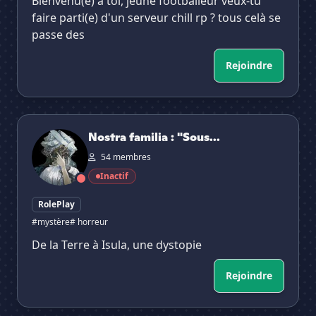
Bienvenu(e) à toi, jeune footballeur veux-tu
faire parti(e) d'un serveur chill rp ? tous celà se
passe des
Rejoindre
Nostra familia : "Sous le règne de la Mère"
Nostra familia : "Sous...
54 membres
Inactif
RolePlay
#mystère
# horreur
De la Terre à Isula, une dystopie
Rejoindre