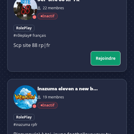
22 membres
Inactif
RolePlay
#rôleplay
# français
Scp site 88 rp|fr
Rejoindre
Inazuma eleven a new begginning
Inazuma eleven a new b...
19 membres
Inactif
RolePlay
#inazuma rpfr