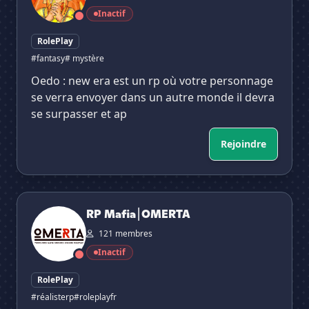
Inactif
RolePlay
#fantasy
# mystère
Oedo : new era est un rp où votre personnage
se verra envoyer dans un autre monde il devra
se surpasser et ap
Rejoindre
RP Mafia⎮OMERTA
RP Mafia⎮OMERTA
121 membres
Inactif
RolePlay
#réalisterp
#roleplayfr