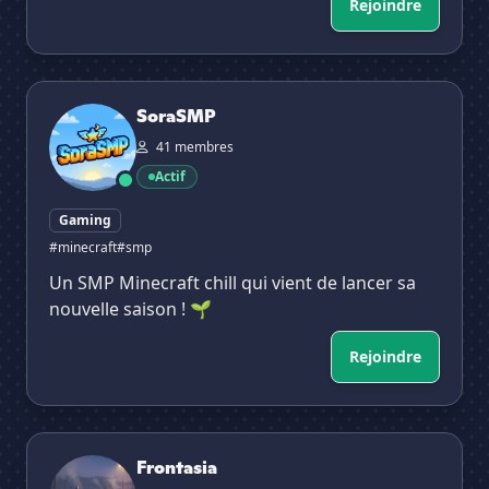
Rejoindre
SoraSMP
SoraSMP
41 membres
Actif
Gaming
#minecraft
#smp
Un SMP Minecraft chill qui vient de lancer sa
nouvelle saison ! 🌱
Rejoindre
Frontasia
Frontasia