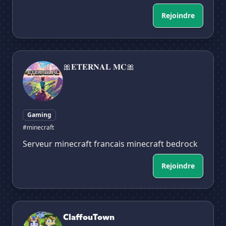
Rejoindre
🎀𝐄𝐓𝐄𝐑𝐍𝐀𝐋 𝐌𝐂🎀
🎀𝐄𝐓𝐄𝐑𝐍𝐀𝐋 𝐌𝐂🎀
Gaming
#minecraft
Serveur minecraft francais minecraft bedrock
Rejoindre
ClaffouTown
ClaffouTown