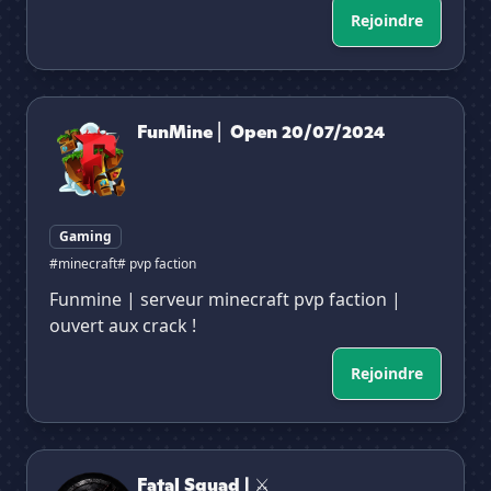
Rejoindre
FunMine ⎜ Open 20/07/2024
FunMine ⎜ Open 20/07/2024
Gaming
#minecraft
# pvp faction
Funmine | serveur minecraft pvp faction |
ouvert aux crack !
Rejoindre
Fatal Squad | ⚔
Fatal Squad | ⚔