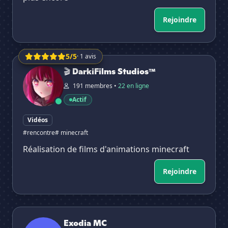
Rejoindre
5/5
· 1 avis
🎬 DarkiFilms Studios™
🎬 DarkiFilms Studios™
191 membres •
22 en ligne
Actif
Vidéos
#rencontre
# minecraft
Réalisation de films d'animations minecraft
Rejoindre
Exodia MC
Exodia MC