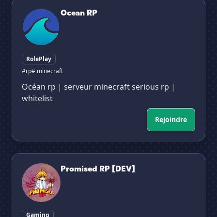
Ocean RP
Ocean RP
RolePlay
#rp
# minecraft
Océan rp | serveur minecraft serious rp |
whitelist
Rejoindre
Promised RP [DEV]
Promised RP [DEV]
Gaming