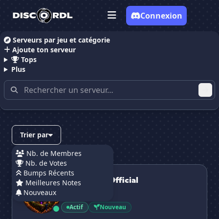
Connexion
Serveurs par jeu et catégorie
Ajoute ton serveur
Accueil
Serveurs Discord Minecraft
Tops
Plus
Serveurs Discord Minecraft
(page 3)
Trier par
Nb. de Membres
Nb. de Votes
MegaMcek_Official
Bumps Récents
MegaMcek_Official
Meilleures Notes
Nouveaux
5 membres
Actif
Nouveau