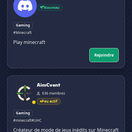
Nouveau
Gaming
#Minecraft
Play minecraft
Rejoindre
AimCvent
AimCvent
636 membres
Peu actif
Gaming
#minecraft
#UHC
Créateur de mode de jeux inédits sur Minecraft