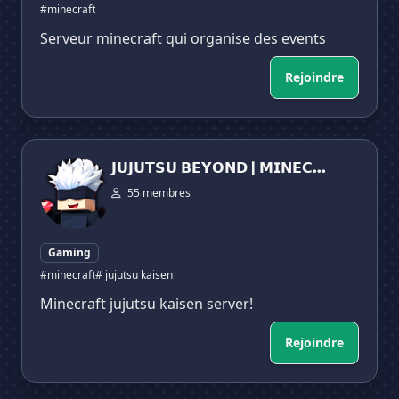
#minecraft
Serveur minecraft qui organise des events
Rejoindre
𝗝𝗨𝗝𝗨𝗧𝗦𝗨 𝗕𝗘𝗬𝗢𝗡𝗗 | 𝗠𝗜𝗡𝗘𝗖𝗥𝗔𝗙𝗧 𝗥𝗣𝗚 𝗦𝗘𝗥𝗩𝗘𝗥
𝗝𝗨𝗝𝗨𝗧𝗦𝗨 𝗕𝗘𝗬𝗢𝗡𝗗 | 𝗠𝗜𝗡𝗘𝗖...
55 membres
Gaming
#minecraft
# jujutsu kaisen
Minecraft jujutsu kaisen server!
Rejoindre