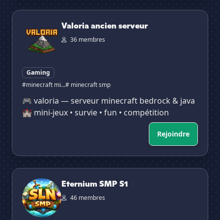
Valoria ancien serveur
Valoria ancien serveur
36 membres
Gaming
#minecraft mi...
# minecraft smp
🎮 valoria — serveur minecraft bedrock & java
🏰 mini-jeux • survie • fun • compétition
Rejoindre
Eternium SMP S1
Eternium SMP S1
46 membres