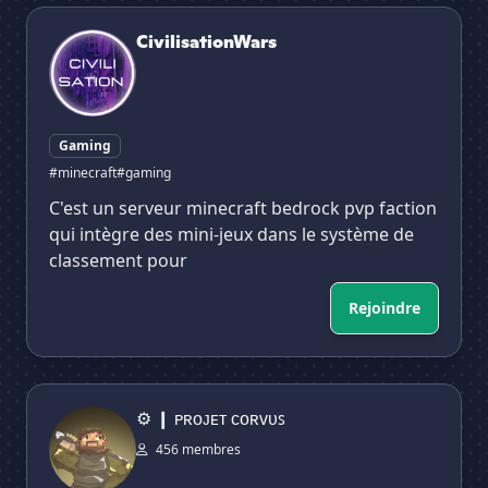
CivilisationWars
CivilisationWars
Gaming
#minecraft
#gaming
C'est un serveur minecraft bedrock pvp faction
qui intègre des mini-jeux dans le système de
classement pour
Rejoindre
⚙ ❙ ᴘʀᴏᴊᴇᴛ ᴄᴏʀᴠᴜꜱ
⚙ ❙ ᴘʀᴏᴊᴇᴛ ᴄᴏʀᴠᴜꜱ
456 membres