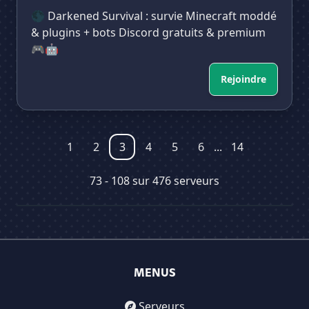
🌑 Darkened Survival : survie Minecraft moddé
& plugins + bots Discord gratuits & premium
🎮🤖
Rejoindre
1
2
3
4
5
6
...
14
73 - 108 sur 476 serveurs
MENUS
Serveurs