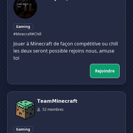
Gaming
#Minecraft
#Chill
Jouer à Minecraft de façon compétitive ou chill
les deux seront possible rejoins nous, amuse
toi
Rejoindre
𝗧𝗲𝗮𝗺𝗠𝗶𝗻𝗲𝗰𝗿𝗮𝗳𝘁
𝗧𝗲𝗮𝗺𝗠𝗶𝗻𝗲𝗰𝗿𝗮𝗳𝘁
52 membres
Gaming