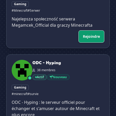
Gaming
#Minecraft
#Serwer
Najelepsza społeczność serwera
Megamcek_Official dla graczy Minecrafta
Rejoindre
✕
ODC - Hyping
ODC - Hyping
38 membres
Actif
Nouveau
Gaming
#minecraft
#survie
ODC - Hyping : le serveur officiel pour
échanger et s'amuser autour de Minecraft et
plus encore