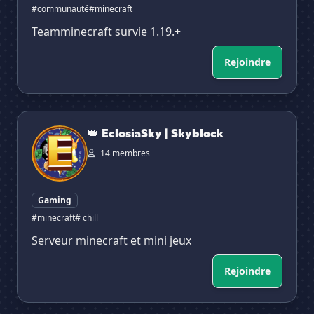
#communauté
#minecraft
Teamminecraft survie 1.19.+
Rejoindre
👑 EclosiaSky | Skyblock
👑 EclosiaSky | Skyblock
14 membres
Gaming
#minecraft
# chill
Serveur minecraft et mini jeux
Rejoindre