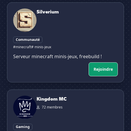
Silverium
Silverium
Communauté
#minecraft
# minis-jeux
Serveur minecraft minis-jeux, freebuild !
Rejoindre
Kingdom MC
Kingdom MC
72 membres
Gaming