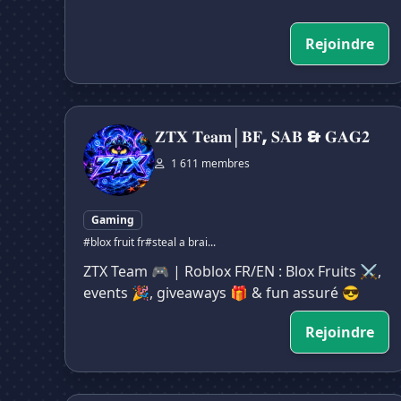
Rejoindre
𝐙𝐓𝐗 𝐓𝐞𝐚𝐦│𝐁𝐅, 𝐒𝐀𝐁 & 𝐆𝐀𝐆𝟐
𝐙𝐓𝐗 𝐓𝐞𝐚𝐦│𝐁𝐅, 𝐒𝐀𝐁 & 𝐆𝐀𝐆𝟐
1 611 membres
Gaming
#blox fruit fr
#steal a brai...
ZTX Team 🎮 | Roblox FR/EN : Blox Fruits ⚔️,
events 🎉, giveaways 🎁 & fun assuré 😎
Rejoindre