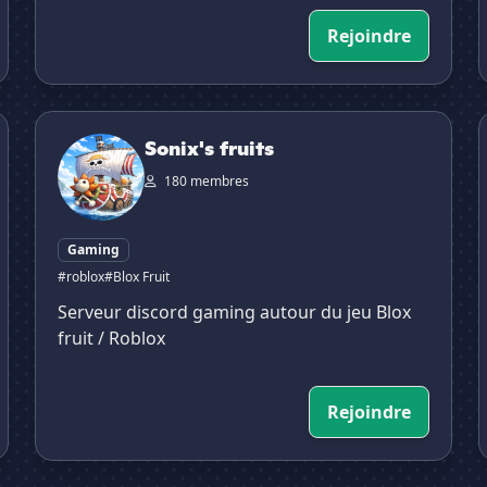
Rejoindre
Sonix's fruits
B
Sonix's fruits
180 membres
Gaming
#roblox
#Blox Fruit
Serveur discord gaming autour du jeu Blox
fruit / Roblox
Rejoindre