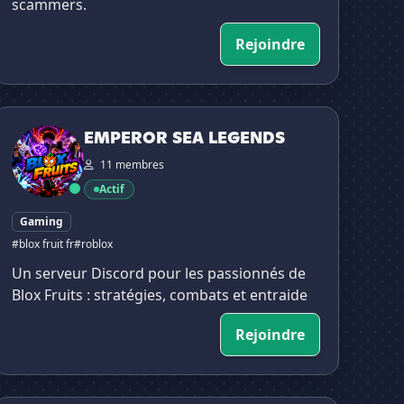
scammers.
Rejoindre
EMPEROR SEA LEGENDS
EMPEROR SEA LEGENDS
11 membres
Actif
Gaming
#blox fruit fr
#roblox
Un serveur Discord pour les passionnés de
Blox Fruits : stratégies, combats et entraide
Rejoindre