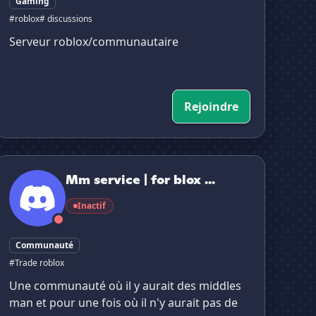
Gaming
#roblox
# discussions
Serveur roblox/communautaire
Rejoindre
m service | for blox fruit, gag, sab ...
Mm service | for blox ...
Inactif
Communauté
#Trade roblox
Une communauté où il y aurait des middles
man et pour une fois où il n'y aurait pas de