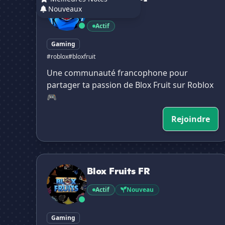
Nouveaux
99 membres
Actif
Gaming
#roblox
#bloxfruit
Une communauté francophone pour
partager ta passion de Blox Fruit sur Roblox
🎮
Rejoindre
Blox Fruits FR
Blox Fruits FR
Actif
Nouveau
Gaming