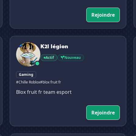
Rejoindre
K2l légion
K2l légion
Actif
Nouveau
Gaming
#Chille Roblox
#blox fruit fr
Blox fruit fr team esport
Rejoindre