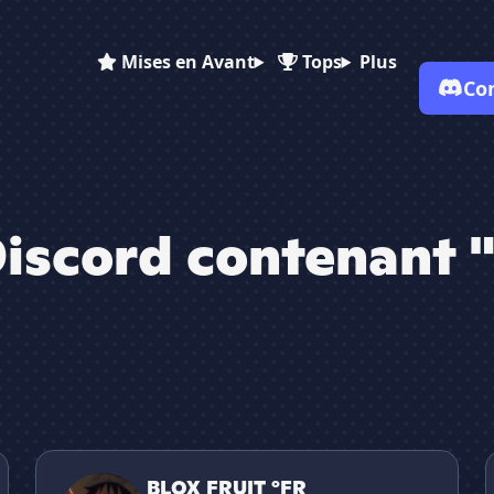
Mises en Avant
Tops
Plus
Co
iscord contenant "
✕
BLOX FRUIT °FR
b
BLOX FRUIT °FR