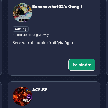
Bananawhat02's Gang !
Bananawhat02's Gang !
Gaming
#bloxfruit
#robux giveaway
Serveur roblox bloxfruit/yba/gpo
Rejoindre
ACE.BF
B
ACE.BF