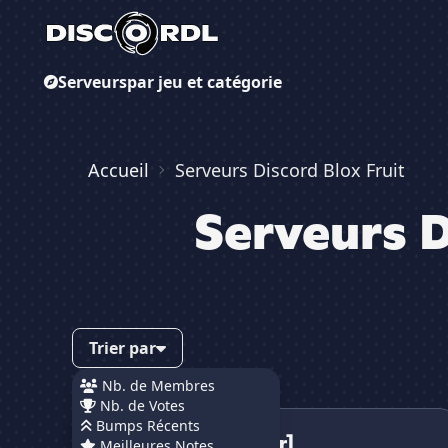
Serveurs
par jeu et catégorie
Accueil
Serveurs Discord Blox Fruit
Serveurs D
Trier par
Nb. de Membres
Nb. de Votes
Blox fruit [fr]
Bumps Récents
Blox fruit [fr]
Meilleures Notes