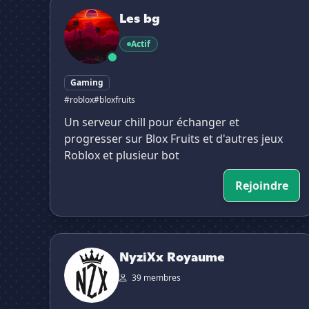
Les bg
Les bg
Actif
Gaming
#roblox
#bloxfruits
Un serveur chill pour échanger et
progresser sur Blox Fruits et d'autres jeux
Roblox et plusieur bot
Rejoindre
NyziXx Royaume
NyziXx Royaume
39 membres