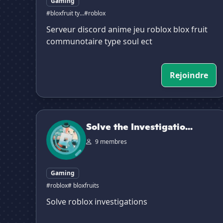
Gaming
#bloxfruit ty...
#roblox
Serveur discord anime jeu roblox blox fruit
communotaire type soul ect
Rejoindre
Solve the Investigation (Roblox)
Solve the Investigatio...
9 membres
Gaming
#roblox
# bloxfruits
Solve roblox investigations