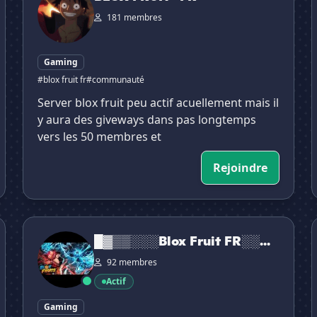
181 membres
Gaming
#blox fruit fr
#communauté
Server blox fruit peu actif acuellement mais il
y aura des giveways dans pas longtemps
vers les 50 membres et
Rejoindre
█▓▒▒░░░Blox Fruit FR░░░▒▒▓█
[
█▓▒▒░░░Blox Fruit FR░░...
92 membres
Actif
Gaming