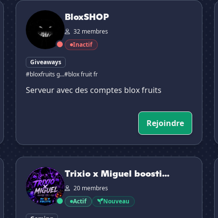
BloxSHOP
BloxSHOP
32 membres
Inactif
Giveaways
#bloxfruits g...
#blox fruit fr
Serveur avec des comptes blox fruits
Rejoindre
Trixio x Miguel boosting blox fruit
B
Trixio x Miguel boosti...
20 membres
Actif
Nouveau