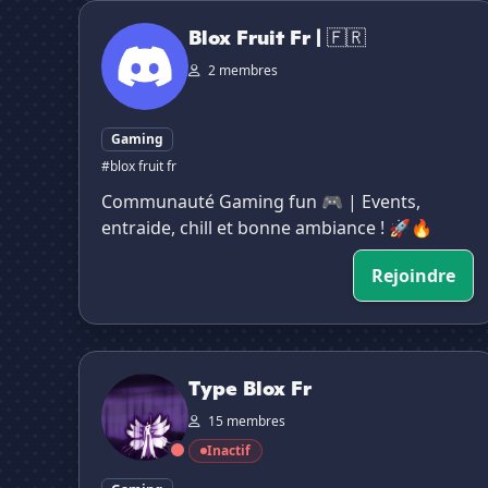
Blox Fruit Fr | 🇫🇷
Blox Fruit Fr | 🇫🇷
2 membres
Gaming
#blox fruit fr
Communauté Gaming fun 🎮 | Events,
entraide, chill et bonne ambiance ! 🚀🔥
Rejoindre
Type Blox Fr
Type Blox Fr
15 membres
Inactif