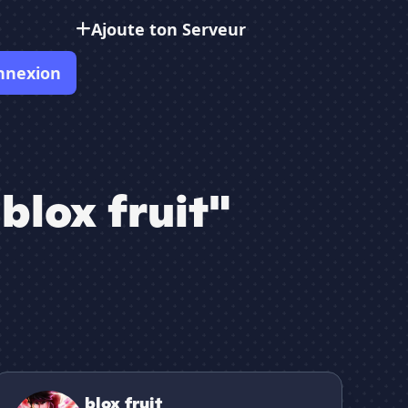
Ajoute ton Serveur
nnexion
blox fruit"
lox fruit
blox fruit